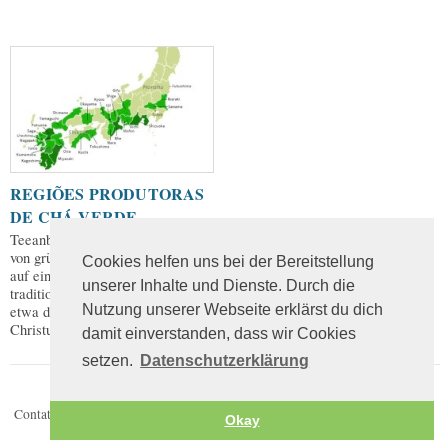
REGIÕES PRODUTORAS
DE CHÁ VERDE
Teeanbau in Japan Der Anbau
von grünem Tee blickt in Japan
Cookies helfen uns bei der Bereitstellung
auf eine lange und
unserer Inhalte und Dienste. Durch die
traditionsreiche Geschichte seit
Nutzung unserer Webseite erklärst du dich
etwa dem Jahre 800 nach
Christus. Der Überliefe...
damit einverstanden, dass wir Cookies
setzen.
Datenschutzerklärung
Contatos
Política de privacidade
Okay