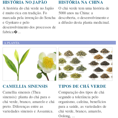
HISTÓRIA NO JAPÃO
HISTÓRIA NA CHINA
A história do chá verde no Japão
O chá verde tem uma história de
é muito rica em tradição. Fo
5000 anos na China: a
marcada pela invenção do Sencha
descoberta, o desenvolvimento e
e Gyokuro e pelo
a difusão desta planta medicinal.
desenvolvimento dos processos de
fabrica�...
A PLANTA
CAMELLIA SINENSIS
TIPOS DE CHÁ VERDE
Camellia sinensis (Thea
Comparação dos tipos de chá
sinensis): planta do chá para o
segundo a tolerância pelo
chá verde, branco, amarelo e chá
organismo, cafeína, benefícios
preto. Diferenças entre as
para a saúde, as variedades de
variedades sinensis e Assamica.
chá verde, branco, amarelo,
Oolong, ...