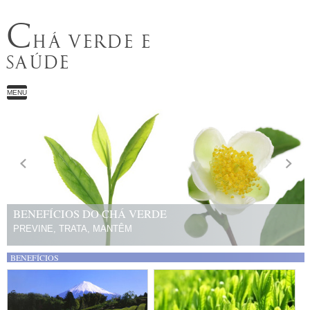
C
HÁ VERDE E
SAÚDE
MENU
BENEFÍCIOS DO CHÁ VERDE
PREVINE, TRATA, MANTÊM
BENEFÍCIOS