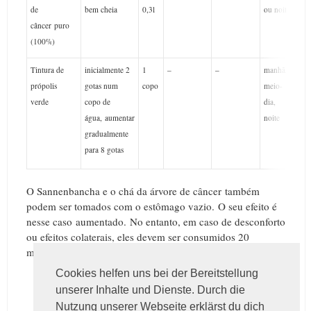
de
bem cheia
0,3l
ou noite
câncer puro
(100%)
Tintura de
inicialmente 2
1
–
–
manhã,
3 x
própolis
gotas num
copo
meio-
verde
copo de
dia,
água, aumentar
noite
gradualmente
para 8 gotas
O Sannenbancha e o chá da árvore de câncer também
podem ser tomados com o estômago vazio.
O seu efeito é
nesse caso aumentado.
No entanto, em caso de desconforto
ou efeitos colaterais, eles devem ser consumidos 20
minutos após a refeição.
Cookies helfen uns bei der Bereitstellung
unserer Inhalte und Dienste. Durch die
Nutzung unserer Webseite erklärst du dich