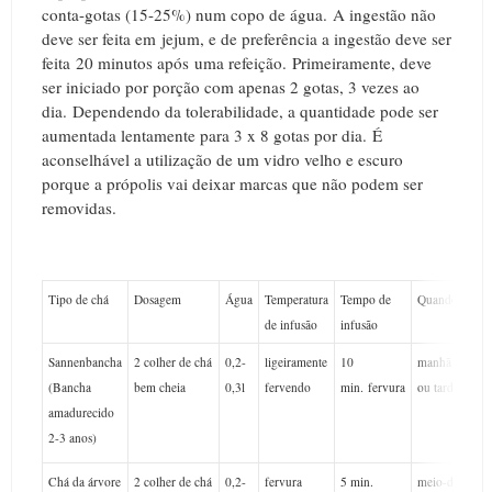
conta-gotas (15-25%) num copo de água.
A ingestão não
deve ser feita em jejum, e de preferência a ingestão deve ser
feita 20 minutos após uma refeição.
Primeiramente, deve
ser iniciado por porção com apenas 2 gotas, 3 vezes ao
dia.
Dependendo da tolerabilidade, a quantidade pode ser
aumentada lentamente para 3 x 8 gotas por dia.
É
aconselhável a utilização de um vidro velho e escuro
porque a própolis vai deixar marcas que não podem ser
removidas.
Tipo de chá
Dosagem
Água
Temperatura
Tempo de
Quando?
Qu
de infusão
infusão
vez
Sannenbancha
2 colher de chá
0,2-
ligeiramente
10
manhã
2 x
(Bancha
bem cheia
0,3l
fervendo
min. fervura
ou tarde
amadurecido
2-3 anos)
Chá da árvore
2 colher de chá
0,2-
fervura
5 min.
meio-dia
2 x