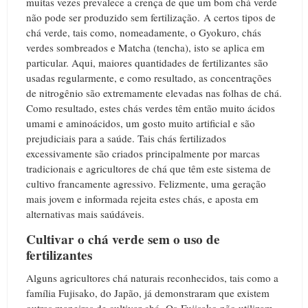
muitas vezes prevalece a crença de que um bom chá verde
não pode ser produzido sem fertilização.
A c
ertos tipos de
chá verde, tais como, nomeadamente, o Gyokuro, chás
verdes sombreados e Matcha (tencha), isto se aplica em
particular.
Aqui, maiores quantidades de fertilizantes são
usadas regularmente, e como resultado, as concentrações
de nitrogênio são extremamente elevadas nas folhas de chá.
Como resultado, estes chás verdes têm então muito ácidos
umami e aminoácidos, um gosto muito artificial e são
prejudiciais para a saúde.
Tais chás fertilizados
excessivamente são criados principalmente por marcas
tradicionais e agricultores de chá que têm este sistema de
cultivo francamente agressivo.
Felizmente, uma geração
mais jovem e informada rejeita estes chás, e aposta em
alternativas mais saúdáveis.
Cultivar o chá verde sem o uso de
fertilizantes
Alguns agricultores chá naturais reconhecidos, tais como a
família Fujisako, do Japão, já demonstraram que existem
outras maneiras de cultivar chá.
Os
Fujisako não utilizam