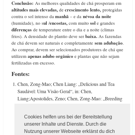
Conclusão:
As melhores qualidades de chá prosperam em
altitudes mais elevadas,
crescimento
lento,
de
protegidas
manhã
névoa da noite
contra o sol intenso da
– e da
ul
encostas,
sol
(humidade), no s
/
com muito
e grandes
diferenças
de temperature entre o dia e a noite (climas
baixa.
frios).
A densidade do plantio deve ser
As fazendas
sem
adubação
de chá devem ser naturais e completamente
.
Ao comprar
, devem ser selecionados produtores de chá que
apenas adubo orgânico
utilizem
e plantas que não sejam
fertilizadas em excesso.
Fontes:
Chen, Zong-Mao;
Chen Liang: „Delicious and Tea
Saudável: Uma Visão Geral“, in: Chen,
Liang;
Apostolides, Zeno;
Chen, Zong-Mao: „Breeding
Tea global“, Springer, 2012, pp 1-11.
Cookies helfen uns bei der Bereitstellung
unserer Inhalte und Dienste. Durch die
Nutzung unserer Webseite erklärst du dich