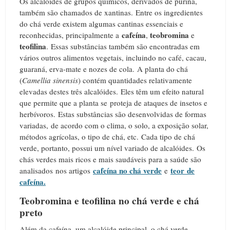
Os alcalóides de grupos químicos, derivados de purina,
também são chamados de xantinas.
Entre os ingredientes
do chá verde existem algumas cantinas essenciais e
cafeína
teobromina
reconhecidas, principalmente a
,
e
teofilina
.
Essas substâncias também são encontradas em
vários outros alimentos vegetais, incluindo no café, cacau,
guaraná, erva-mate e nozes de cola.
A planta do chá
(
Camellia sinensis
) contém quantidades relativamente
elevadas destes três alcalóides.
Eles têm um efeito natural
que permite que a planta se proteja de ataques de insetos e
herbívoros.
Estas substâncias são desenvolvidas de formas
variadas, de acordo com o clima, o solo, a exposição solar,
métodos agrícolas, o tipo de chá, etc.
Cada tipo de chá
verde, portanto, possui um nível variado de alcalóides.
Os
chás verdes mais ricos e mais saudáveis para a saúde são
cafeína no chá verde
teor de
analisados nos artigos
e
cafeína.
Teobromina e teofilina no chá verde e chá
preto
Além da cafeína, um alcalóide principal, o chá verde