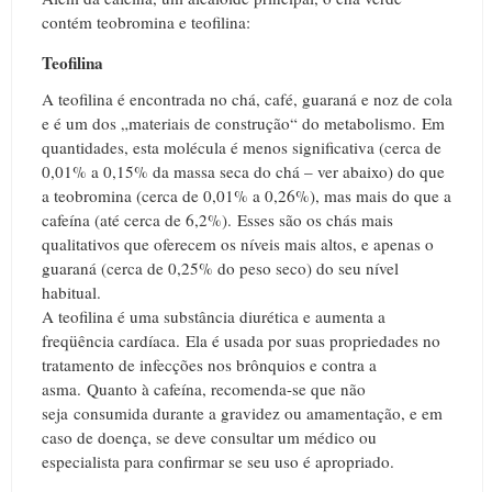
contém teobromina e teofilina:
Teofilina
A teofilina é encontrada no chá, café, guaraná e noz de cola
e é um dos „materiais de construção“ do metabolismo.
Em
quantidades, esta molécula é menos significativa (cerca de
0,01% a 0,15% da massa seca do chá – ver abaixo) do que
a teobromina (cerca de 0,01% a 0,26%), mas mais do que a
cafeína (até cerca de 6,2%).
Esses são os chás mais
qualitativos que oferecem os níveis mais altos, e apenas o
guaraná (cerca de 0,25% do peso seco) do seu nível
habitual.
A teofilina é uma substância diurética e aumenta a
freqüência cardíaca.
Ela é usada por suas propriedades no
tratamento de infecções nos brônquios e contra a
asma.
Quanto à cafeína, recomenda-se que não
seja consumida durante a gravidez ou amamentação, e em
caso de doença, se deve consultar um médico ou
especialista para confirmar se seu uso é apropriado.