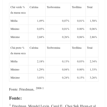
Chá verde %
Cafeína
Teobromina
Teofilina
Total
da massa seca
Média
1,49%
0,07%
0,01%
1,58%
Mínimo
0,05%
0,01%
0.00%
0,06%
Máximo
2,68%
0,26%
0,06%
2,86%
Chá preto %
Cafeína
Teobromina
Teofilina
Total
da massa seca
Média
2,18%
0,13%
0,03%
2,34%
Mínimo
1,29%
0,04%
0.00%
1,33%
Máximo
3,03%
0,24%
0,15%
3,26%
2006 1
Fonte: Friedman,
Fonte:
1
Friedman, Mendel Levin, Carol E., Choi Suk Hyun-et al,