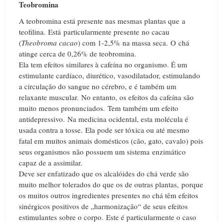
Teobromina
A teobromina está presente nas mesmas plantas que a
teofilina.
Está
particularmente presente no cacau
(
Theobroma cacao
) com 1-2,5% na massa seca.
O
chá
atinge cerca de 0,26% de teobromina.
Ela tem efeitos similares à cafeína no organismo. É um
estimulante cardíaco, diurético, vasodilatador, estimulando
a circulação do sangue no cérebro, e é também um
relaxante muscular.
No entanto, os efeitos da cafeína são
muito menos pronunciados.
Tem também um efeito
antidepressivo.
Na medicina ocidental, esta molécula é
usada contra a tosse.
Ela pode ser tóxica ou até mesmo
fatal em muitos animais domésticos (cão, gato, cavalo) pois
seus organismos não possuem um sistema enzimático
capaz de a assimilar.
Deve ser enfatizado que os alcalóides do chá verde são
muito melhor tolerados do que os de outras plantas, porque
os muitos outros ingredientes presentes no chá têm efeitos
sinérgicos positivos de „harmonização“ de seus efeitos
estimulantes sobre o corpo.
Este é particularmente o caso