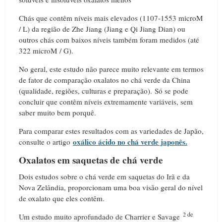
Chás que contêm níveis mais elevados (1107-1553 microM
/ L) da região de Zhe Jiang (Jiang e Qi Jiang Dian) ou
outros chás com baixos níveis também foram medidos (até
322 microM / G).
No geral, este estudo não parece muito relevante em termos
de fator de comparação oxalatos no chá verde da China
(qualidade, regiões, culturas e preparação).
Só se pode
concluir que contêm níveis extremamente variáveis, sem
saber muito bem porquê.
Para comparar estes resultados com as variedades de Japão,
oxálico ácido no chá verde japonês.
consulte o artigo
Oxalatos em saquetas de chá verde
Dois estudos sobre o chá verde em saquetas do Irã e da
Nova Zelândia, proporcionam uma boa visão geral do nível
de oxalato que eles contêm.
2 de
Um estudo muito aprofundado de Charrier e Savage