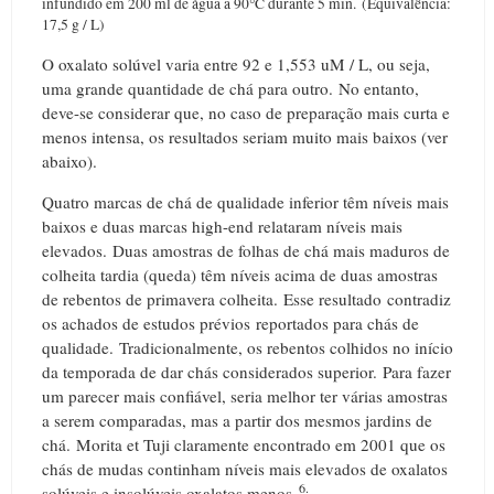
infundido em 200 ml de água a 90°C durante 5 min.
(Equivalência:
17,5 g / L)
O oxalato solúvel varia entre 92 e 1,553 uM / L, ou seja,
uma grande quantidade de chá para outro.
No entanto,
deve-se considerar que, no caso de preparação mais curta e
menos intensa, os resultados seriam muito mais baixos (ver
abaixo).
Quatro marcas de chá de qualidade inferior têm níveis mais
baixos e duas marcas high-end relataram níveis mais
elevados.
Duas amostras de folhas de chá mais maduros de
colheita tardia (queda) têm níveis acima de duas amostras
de rebentos de primavera colheita.
Esse resultado contradiz
os achados de estudos prévios reportados para chás de
qualidade.
Tradicionalmente, os rebentos colhidos no início
da temporada de dar chás considerados superior.
Para fazer
um parecer mais confiável, seria melhor ter várias amostras
a serem comparadas, mas a partir dos mesmos jardins de
chá.
Morita et Tuji claramente encontrado em 2001 que os
chás de mudas continham níveis mais elevados de oxalatos
6.
solúveis e insolúveis oxalatos menos