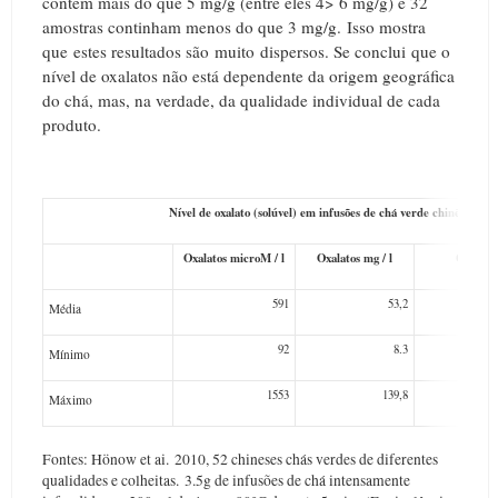
contêm mais do que 5 mg/g (entre eles 4> 6 ​​mg/g) e 32
amostras continham menos do que 3 mg/g.
Isso mostra
que estes resultados são muito dispersos. Se conclui
que o
nível de oxalatos não está dependente da origem geográfica
do chá, mas, na verdade, da qualidade individual de cada
produto.
Nível de oxalato (solúvel) em infusões de chá verde chinês
Oxalatos microM / l
Oxalatos mg / l
Oxalatos
591
53,2
Média
92
8.3
Mínimo
1553
139,8
Máximo
Fontes: Hönow et ai.
2010, 52 chineses chás verdes de diferentes
qualidades e colheitas.
3.5g de infusões de chá intensamente