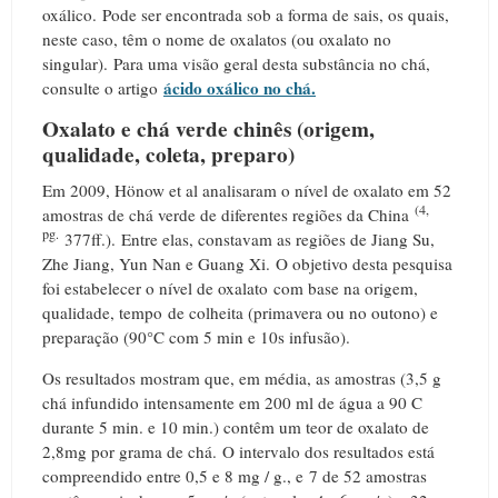
oxálico.
Pode ser encontrada sob a forma de sais, os quais,
neste caso, têm o nome de oxalatos (ou oxalato no
singular).
Para uma visão geral desta substância no chá,
ácido oxálico no chá.
consulte o artigo
Oxalato e chá verde chinês (origem,
qualidade, coleta, preparo)
Em 2009, Hönow et al analisaram o nível de oxalato em 52
(4,
amostras de chá verde de diferentes regiões da China
pg.
377ff.).
Entre elas, constavam as regiões de Jiang Su,
Zhe Jiang, Yun Nan e Guang Xi.
O objetivo desta pesquisa
foi estabelecer o nível de oxalato com base na origem,
qualidade, tempo de colheita (primavera ou no outono) e
preparação (90°C com 5 min e 10s infusão).
Os resultados mostram que, em média, as amostras (3,5 g
chá infundido intensamente em 200 ml de água a 90 C
durante 5 min. e 10 min.) contêm um teor de oxalato de
2,8mg por grama de chá.
O intervalo dos resultados está
compreendido entre 0,5 e 8 mg / g., e
7 de 52 amostras