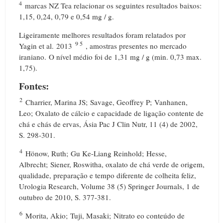
4
marcas NZ Tea relacionar os seguintes resultados baixos:
1,15, 0,24, 0,79 e 0,54 mg / g.
Ligeiramente melhores resultados foram relatados por
9 5
Yagin et al.
2013
, amostras presentes no mercado
iraniano.
O nível médio foi de 1,31 mg / g (min. 0,73 max.
1,75).
Fontes:
2
Charrier, Marina JS;
Savage, Geoffrey P;
Vanhanen,
Leo;
Oxalato de cálcio e capacidade de ligação contente de
chá e chás de ervas, Ásia Pac J Clin Nutr, 11 (4) de 2002,
S. 298-301.
4
Hönow, Ruth;
Gu Ke-Liang Reinhold;
Hesse,
Albrecht;
Siener, Roswitha, oxalato de chá verde de origem,
qualidade, preparação e tempo diferente de colheita feliz,
Urologia Research, Volume 38 (5) Springer Journals, 1 de
outubro de 2010, S. 377-381.
6
Morita, Akio;
Tuji, Masaki;
Nitrato eo conteúdo de