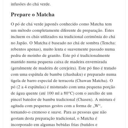
infusões do chá verde.
Prepare o Matcha
O pó de chá verde japonês conhecido como Matcha tem
um método completamente diferente de preparação.
Estes
incluem os chás utilizados na tradicional cerimônia do chá
no Japão.
O
Matcha é baseado no chá de sombra (Tencha:
rebentos apenas), muito lenta e suavemente passado ​numa
pedra de moinho de granito.
Este pó é tradicionalmente
mantido numa pequena caixa de madeira envernizada
(geralmente de madeira de cerejeira).
Este pó fino é tratado
com uma espátula de bambu (chashaku) e preparado numa
tigela de barro especial de terracota (Chawan Matcha).
O
pó (2 a 4 espátulas) é misturado com uma pequena porção
de água quente (até 100 ml a 80°C) com o auxílio de um
pincel batedor de bambu tradicional (Chasen).
A mistura é
agitada com pequenas gestos com a forma de „W“,
tornando-o cremoso e suave.
Para as pessoas que não
gostam desta preparação tradicional, o Matcha é
incorporado em algumas bebidas frias (batidos e