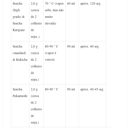
Sencha
2,0 g
70 ° C (vapor
60 ml
aprox.
120 seg.
(high
(cerca
sobe, mas não
grade) &
de 2
muito
Sencha
colheres
elevada)
Karigane
de
sopa..)
Sencha
2,0 g
80-90 ° C
90 ml
aprox.
60 seg.
(standard)
(cerca
(vapor é
& Kukicha
de 2
visível)
colheres
de
sopa.)
Sencha
2,0 g
80-90 ° C
90 ml
aprox.
40-45 seg.
Fukamushi
(cerca
de 2
colheres
de
sopa.)