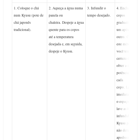
1. Coloque o chá
2. Aqueça a água numa
3. Infundir o
4. Encha os
num Kyusu (pote de
panela ou
tempo desejado.
copos
chá japonês
chaleira.
Despeje a água
gradualmente
tradicional).
quente para os copos
um após o
até a temperatura
outro.
Com
desejada e, em seguida,
este método,
despeje o Kyusu.
você tem
certeza de
obter a mesma
potência em
cada
copo.
Lave
imediatamente
o espaço e
lave as folhas
infundidas no
Kyusu para
não deixar
apodrecer em