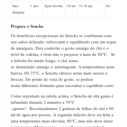
Saco
1 saco
Água fervente
120 ml
15-30 seg.
Não
Houjicha
Prepare o Sencha
Os benefícios excepcionais do Sencha se combinam com
seu sabor delicado, refrescante e equilibrado com um toque
de amargura.
Para controlar o gosto amargo do chá e o
nível de cafeína, é bom não o preparar a mais de 80°C.
Se
a infusão for muito longa, o chá torna-
se demasiado amargo e adstringente. A temperaturas mais
baixas, 60-75°C, o Sencha oferece notas mais suaves e
frescas.
Do
ponto de vista do gosto, se podem
testar diferentes fórmulas para encontrar o equilíbrio certo.
Como reportado na tabela acima, o Sencha de alta gama é
infundido durante 2 minutos a 70°C
„apenas“.
Recomendamos 2 gramas de folhas de chá e 60
ml de água por pessoa.
A segunda infusão deve ser feita a
uma temperatura mais elevada, 80°C, mas não deve durar
tanto tempo.
M
uitas vezes aconselhamos uma infusão