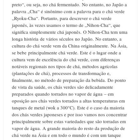
preto“, ou seja, no chá fermentado.
No entanto, no Japão a
palavra „Cha“ é sinônimo com a palavra para o chá verde
„Ryoku-Cha“.
Portanto, para descrever o chá verde
japonês, às vezes usamos o termo de „Nihon-Cha“, que
significa simplesmente chá japonês.
O Nihon-Cha tem uma
longa história de vários séculos no Japão.
No entanto, a
cultura do chá verde vem da China originalmente.
Na Ásia,
se bebe principalmente chá verde.
Este é o lugar onde a
cultura vem de excelência do chá verde, com diferenças
notáveis ​​regionais nos tipos de chá, métodos agrícolas
(plantações de chá), processos de transformação e,
finalmente, no método de preparação da bebida.
Do ponto
de vista da saúde, os chás verdes são delicadamente
preparados quando torrados no vapor de água – em
oposição aos chás verdes torrados a altas temperaturas em
tanques de metal (wok a 300°C).
Este é o caso da maioria
dos chás verdes japoneses e por isso vamos nos concentrar
principalmente sobre estas variedades que são torradas em
vapor de água.
A grande maioria do resto da produção de
chá verde na Ásia e em todo o mundo é com um tanque