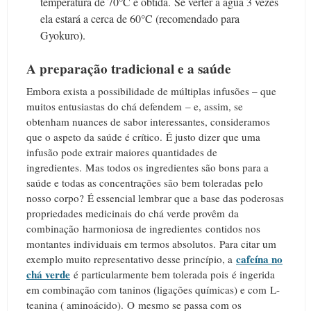
temperatura de 70°C é obtida.
Se verter a água 3 vezes
ela estará a cerca de 60°C (recomendado para
Gyokuro).
A preparação tradicional e a saúde
Embora exista a possibilidade de múltiplas infusões – que
muitos entusiastas do chá defendem – e, assim, se
obtenham nuances de sabor interessantes, consideramos
que o aspeto da saúde é crítico.
É justo dizer que uma
infusão pode extrair maiores quantidades de
ingredientes.
Mas todos os ingredientes são bons para a
saúde e todas as concentrações são bem toleradas pelo
nosso corpo?
É essencial lembrar que a base das poderosas
propriedades medicinais do chá verde provêm da
combinação harmoniosa de ingredientes contidos nos
montantes individuais em termos absolutos.
Para citar um
cafeína no
exemplo muito representativo desse princípio, a
chá verde
é particularmente bem tolerada pois é ingerida
em combinação com taninos (ligações químicas) e com L-
teanina ( aminoácido).
O
mesmo se passa com os