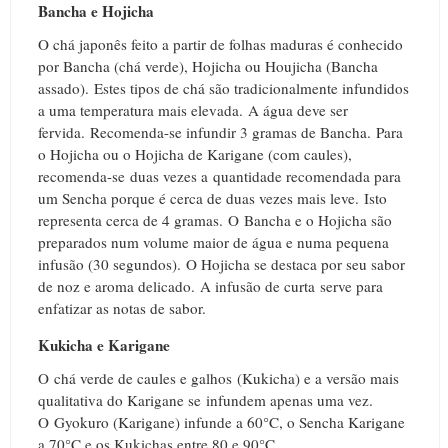
Bancha e Hojicha
O chá japonês feito a partir de folhas maduras é conhecido
por Bancha (chá verde), Hojicha ou Houjicha (Bancha
assado).
Estes tipos de chá são tradicionalmente infundidos
a uma temperatura mais elevada.
A água deve ser
fervida.
Recomenda-se infundir 3 gramas de Bancha.
Para
o Hojicha ou o Hojicha de Karigane (com caules),
recomenda-se duas vezes a quantidade recomendada para
um Sencha porque é cerca de duas vezes mais leve.
Isto
representa cerca de 4 gramas.
O
Bancha e o Hojicha são
preparados num volume maior de água e numa pequena
infusão (30 segundos).
O Hojicha se destaca por seu sabor
de noz e aroma delicado.
A infusão de curta serve para
enfatizar as notas de sabor.
Kukicha e Karigane
O chá verde de caules e galhos (Kukicha) e a versão mais
qualitativa do Karigane se infundem apenas uma vez.
O
Gyokuro (Karigane) infunde a 60°C, o Sencha Karigane
a 70°C e os Kukichas entre 80 e 90°C.