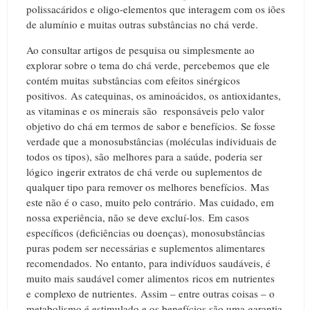
polissacáridos e oligo-elementos que interagem com os iões
de alumínio e muitas outras substâncias no chá verde.
Ao consultar artigos de pesquisa ou simplesmente ao
explorar sobre o tema do chá verde, percebemos que ele
contém muitas substâncias com efeitos sinérgicos
positivos. As catequinas, os aminoácidos, os antioxidantes,
as vitaminas e os minerais são responsáveis ​​pelo valor
objetivo do chá em termos de sabor e benefícios.
Se fosse
verdade que a monosubstâncias (moléculas individuais de
todos os tipos), são melhores para a saúde, poderia ser
lógico ingerir extratos de chá verde ou suplementos de
qualquer tipo para remover os melhores benefícios.
Mas
este não é o caso, muito pelo contrário.
Mas cuidado, em
nossa experiência, não se deve excluí-los.
Em casos
específicos (deficiências ou doenças), monosubstâncias
puras podem ser necessárias e suplementos alimentares
recomendados.
No entanto, para indivíduos saudáveis, é
muito mais saudável comer alimentos ricos em nutrientes
e complexo de nutrientes.
Assim – entre outras coisas – o
metabolismo é estimulado e os benefícios são uma garantia