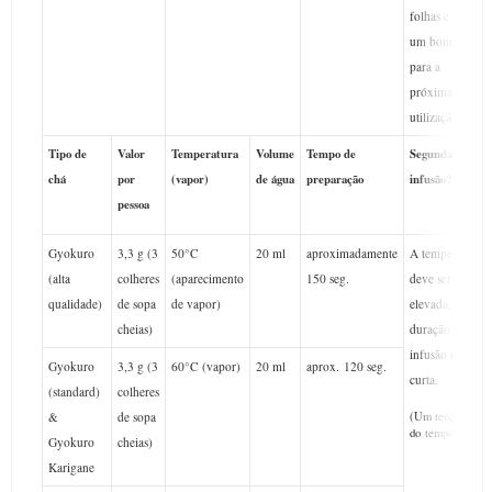
folhas e obter
um bom sabor
para a
próxima
utilização.
Tipo de
Valor
Temperatura
Volume
Tempo de
Segunda
chá
por
(vapor)
de água
preparação
infusão?
pessoa
Gyokuro
3,3 g (3
50°C
20 ml
aproximadamente
A temperatura
(alta
colheres
(aparecimento
150 seg.
deve ser mais
qualidade)
de sopa
de vapor)
elevada, mas a
cheias)
duração da
infusão mais
Gyokuro
3,3 g (3
60°C (vapor)
20 ml
aprox.
120 seg.
curta.
(standard)
colheres
&
de sopa
(Um terço
do tempo).
Gyokuro
cheias)
Karigane