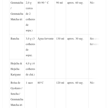
Genmaicha
2,0 g
80-90 ° C
90 ml
aprox.
60 seg.
Não
/
(cerca
Genmaicha
de 2
Matcha-iri
colheres
de
sopa.)
Bancha
3,0 g (3
Água fervente
130 ml
aprox.
30 seg.
Sim com água
colheres
fervente
de
sopa).
Hojicha &
4,0 g (4
Hojicha
colheres
Karigane
de chá.)
Bolsa de
1 saco
80°
C
120 ml
aprox.
60 seg.
Não
Gyokuro /
Sencha /
Genmaicha
Matcha-iri