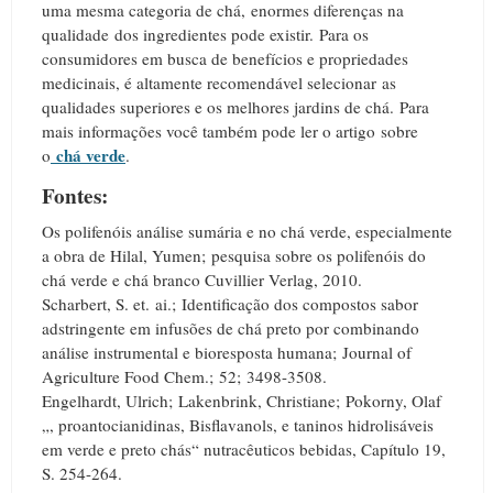
uma mesma categoria de chá, enormes diferenças na
qualidade dos ingredientes pode existir.
Para os
consumidores em busca de benefícios e propriedades
medicinais, é altamente recomendável selecionar as
qualidades superiores e os melhores jardins de chá.
Para
mais informações você também pode ler o artigo sobre
chá verde
o
.
Fontes:
Os polifenóis análise sumária e no chá verde, especialmente
a obra de Hilal, Yumen;
pesquisa sobre os polifenóis do
chá verde e chá branco Cuvillier Verlag, 2010.
Scharbert, S. et.
ai.;
Identificação dos compostos sabor
adstringente em infusões de chá preto por combinando
análise instrumental e bioresposta humana;
Journal of
Agriculture Food Chem.;
52;
3498-3508.
Engelhardt, Ulrich;
Lakenbrink, Christiane;
Pokorny, Olaf
„, proantocianidinas, Bisflavanols, e taninos hidrolisáveis ​​
em verde e preto chás“ nutracêuticos bebidas, Capítulo 19,
S. 254-264.