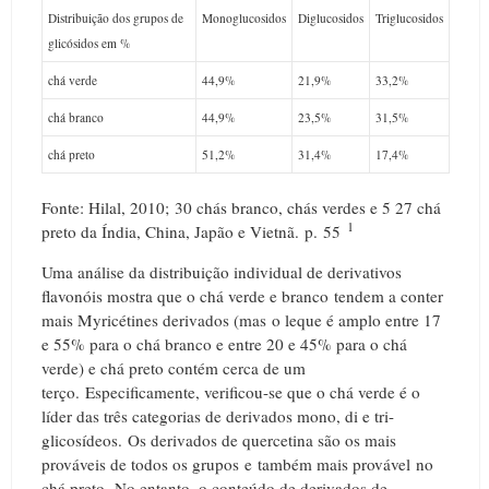
Distribuição dos grupos de
Monoglucosidos
Diglucosidos
Triglucosidos
glicósidos em %
chá verde
44,9%
21,9%
33,2%
chá branco
44,9%
23,5%
31,5%
chá preto
51,2%
31,4%
17,4%
Fonte: Hilal, 2010;
30 chás branco, chás verdes e 5 27 chá
1
preto da Índia, China, Japão e Vietnã.
p.
55
Uma análise da distribuição individual de derivativos
flavonóis mostra que o chá verde e branco tendem a conter
mais Myricétines derivados (mas o leque é amplo entre 17
e 55% para o chá branco e entre 20 e 45% para o chá
verde) e chá preto contém cerca de um
terço.
Especificamente, verificou-se que o chá verde é o
líder das três categorias de derivados mono, di e tri-
glicosídeos.
Os derivados de quercetina são os mais
prováveis ​​de todos os grupos e também mais provável no
chá preto.
No entanto, o conteúdo de derivados de