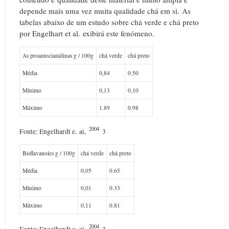
depende mais uma vez muita qualidade chá em si.
As
tabelas abaixo de um estudo sobre chá verde e chá preto
por Engelhart et al.
exibirá este fenómeno.
As proantocianidinas g / 100g
chá verde
chá preto
Média
0,84
0.50
Mínimo
0,13
0,10
Máximo
1.89
0.98
2004
Fonte: Engelhardt e.
ai,
3
Bisflavanoles g / 100g
chá verde
chá preto
Média
0,05
0.65
Mínimo
0,01
0.33
Máximo
0,11
0.81
2004
Fonte: Engelhardt e.
ai,
3