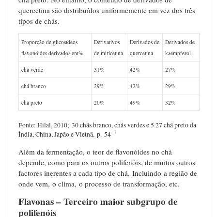
quercetina são distribuídos uniformemente em vez dos três
tipos de chás.
Proporção de glicosídeos
Derivativos
Derivados de
Derivados de
flavonóides derivados em%
de miricetina
quercetina
kaempferol
chá verde
31%
42%
27%
chá branco
29%
42%
29%
chá preto
20%
49%
32%
Fonte: Hilal, 2010;
30 chás branco, chás verdes e 5 27 chá preto da
1
Índia, China, Japão e Vietnã.
p.
54
Além da fermentação, o teor de flavonóides no chá
depende, como para os outros polifenóis, de muitos outros
factores inerentes a cada tipo de chá.
Incluindo a região de
onde vem, o clima, o processo de transformação, etc.
Flavonas – Terceiro maior subgrupo de
polifenóis