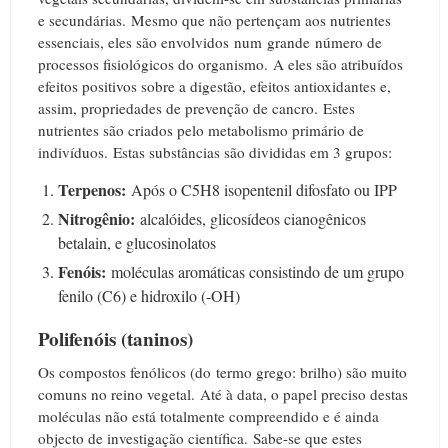
e secundárias.
Mesmo que não pertençam aos nutrientes
essenciais, eles são envolvidos num grande número de
processos fisiológicos do organismo.
A e
les são atribuídos
efeitos positivos sobre a digestão, efeitos antioxidantes e,
assim, propriedades de prevenção de cancro.
Estes
nutrientes são criados pelo metabolismo primário de
indivíduos.
Estas substâncias são divididas em 3 grupos:
Terpenos:
Após o C5H8 isopentenil difosfato ou IPP
Nitrogênio:
alcalóides, glicosídeos cianogênicos
betalain, e glucosinolatos
Fenóis:
moléculas aromáticas consistindo de um grupo
fenilo (C6) e hidroxilo (-OH)
Polifenóis (taninos)
Os compostos fenólicos (do termo grego: brilho) são muito
comuns no reino vegetal.
Até à data, o papel preciso destas
moléculas não está totalmente compreendido e é ainda
objecto de investigação científica.
S
abe-se que estes