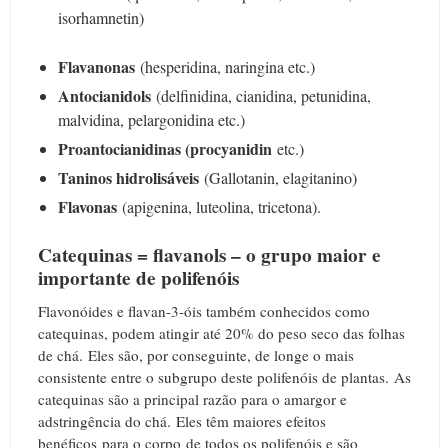
isorhamnetin)
Flavanonas
(hesperidina, naringina etc.)
Antocianidols
(delfinidina, cianidina, petunidina,
malvidina, pelargonidina etc.)
Proantocianidinas (procyanidin
etc.)
Taninos hidrolisáveis
​​(Gallotanin, elagitanino)
Flavonas
(apigenina, luteolina, tricetona).
Catequinas = flavanols – o grupo maior e
importante de polifenóis
Flavonóides e flavan-3-óis também conhecidos como
catequinas, podem atingir até 20% do peso seco das folhas
de chá.
Eles são, por conseguinte, de longe o mais
consistente entre o subgrupo deste polifenóis de plantas.
As
catequinas são a principal razão para o amargor e
adstringência do chá.
Eles têm maiores efeitos
benéficos para o corpo de todos os polifenóis e são