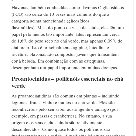
Flavonas, também conhecidas como flavonas C-glicosídeos
(FCG) são cerca de 10 vezes mais comuns do que a
categoria acima mencionada (glicosídeos
flavonóides).
Mas, do ponto de vista da saúde, eles têm um
papel pelo menos tão importante.
Eles representam cerca
de 1,6% do peso seco no chá verde, mas apenas 0,09% de
chá preto.
Isto é principalmente agipine, luteolina e
tricétine.
Flavonas são compostos jovens que transmitem
cor à bebida.
Em combinação com as catequinas,
desempenham um papel importante em muitas doenças.
Proantocinidas – polifenóis essenciais no chá
verde
As proantocianidinas são comuns em plantas – incluindo
legumes, frutas, vinho e muitos no chá verde.
Eles são
reconhecíveis pelo seu sabor adstringente e amargo (por
exemplo, em passas e cranberries).
No entanto, a sua
origem e os seus efeitos ainda são relativamente
desconhecidos.
Como quase todos os polifenóis são
fundamentais para a saúde.
A m
edicina há muito reconhece