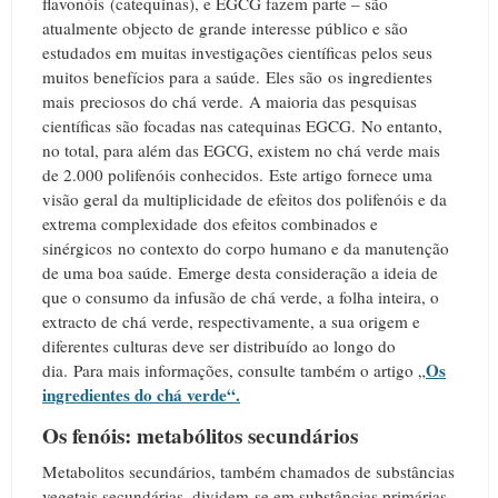
flavonóis (catequinas), e EGCG fazem parte – são
atualmente objecto de grande interesse público e são
estudados em muitas investigações científicas pelos seus
muitos benefícios para a saúde.
Eles são
os ingredientes
mais preciosos do chá verde.
A maioria das pesquisas
científicas são focadas nas catequinas EGCG.
No entanto,
no total, para além das EGCG, existem no chá verde mais
de 2.000 polifenóis conhecidos.
Este artigo fornece uma
visão geral da multiplicidade de efeitos dos polifenóis e da
extrema complexidade dos efeitos combinados e
sinérgicos no contexto do corpo humano e da manutenção
de uma boa saúde.
Emerge desta consideração a ideia de
que o consumo da infusão de chá verde, a folha inteira, o
extracto de chá verde, respectivamente, a sua origem e
diferentes culturas deve ser distribuído ao longo do
Os
dia.
Para mais informações, consulte também o artigo „
ingredientes do chá verde“.
Os fenóis: metabólitos secundários
Metabolitos secundários, também chamados de substâncias
vegetais secundárias, dividem-se em substâncias primárias