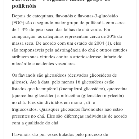
polifenóis
Depois de catequinas, flavonóis e flavonas-3-glucósido
(FOG) são o segundo maior grupo de polifenóis com cerca
de 1-3% do peso seco das folhas de chá verde.
Em
comparação, as catequinas representam cerca de 20% da
massa seca.
De acordo com um estudo de 2004 (1), eles
são responsáveis ​​pela adstringência do chá e outros estudos
atribuem suas virtudes contra a arteriosclerose, infarto do
miocárdio e acidentes vasculares.
Os flavanols são glicosídeos (derivados glicosídeos de
glicose).
Até à data, pelo menos 16 glicosídeos estão
listados que kaempferol (kaempferol glicosídeo), quercetina
(quercetina glicosídeo) e miricetina (glicosídeo myricetin)
no chá.
Eles são divididos em mono-, di- e
triglucosidos.
Quaisquer glicosidos flavonóides não estão
presentes no chá.
Eles são diferenças individuais de acordo
com a qualidade do chá.
Flavonóis são por vezes tratados pelo processo de