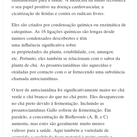
o seu papel positivo na doença cardiovascular, a
cicatrização de feridas e contra os radicais livres.
Eles são criados por condensação química ou enzimática de
catequinas.
A
s 16 ligações químicas são longas desde
taninos condensados ​​descobertos e têm
uma influência significativa sobre
as propriedades da planta, estabilidade, cor, amargor,
etc.
Portanto, eles também se relacionam com o sabor da
planta de chá.
As proantocianidinas são
aquecidas e
oxidadas por contacto com o ar fornecendo uma substância
chamada antocianidinas.
O teor de antocianidina foi significativamente maior no chá
verde e chá branco do que no chá preto.
Eles desaparecem
no chá preto devido à fermentação.
Incluindo as
proantocianidinas Gallo sofrem de fermentação.
Em
paralelo, a concentração de Bisflavonls (A, B, e C)
aumenta, mas estes são geralmente muito menos
valioso para a saúde.
Aqui também a variedade de
conteúdo e qualidade deste material é muito ampla e