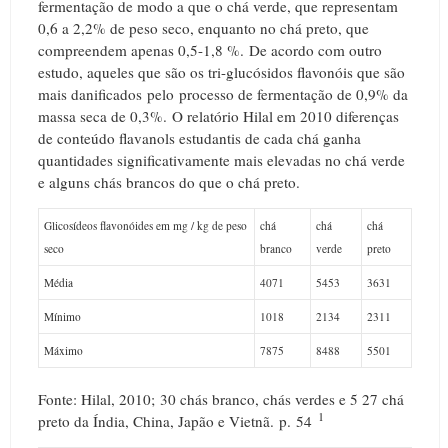
fermentação de modo a que o chá verde, que representam
0,6 a 2,2% de peso seco, enquanto no chá preto, que
compreendem apenas 0,5-1,8 %.
De acordo com outro
estudo, aqueles que são os tri-glucósidos flavonóis que são
mais danificados pelo processo de fermentação de 0,9% da
massa seca de 0,3%.
O relatório Hilal em 2010 diferenças
de conteúdo flavanols estudantis de cada chá ganha
quantidades significativamente mais elevadas no chá verde
e alguns chás brancos do que o chá preto.
Glicosídeos flavonóides em mg / kg de peso
chá
chá
chá
seco
branco
verde
preto
Média
4071
5453
3631
Mínimo
1018
2134
2311
Máximo
7875
8488
5501
Fonte: Hilal, 2010;
30 chás branco, chás verdes e 5 27 chá
1
preto da Índia, China, Japão e Vietnã.
p.
54