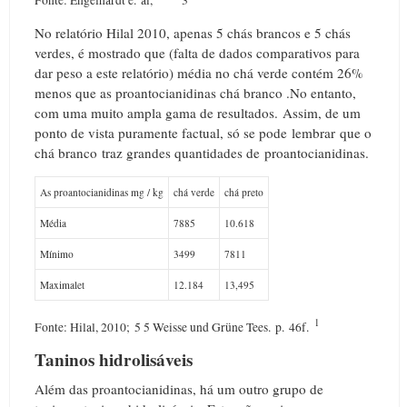
No relatório Hilal 2010, apenas 5 chás brancos e 5 chás
verdes, é mostrado que (falta de dados comparativos para
dar peso a este relatório) média no chá verde contém 26%
menos que as proantocianidinas chá branco .
No entanto,
com uma muito ampla gama de resultados.
Assim, de um
ponto de vista puramente factual, só se pode lembrar que o
chá branco traz grandes quantidades de proantocianidinas.
As proantocianidinas mg / kg
chá verde
chá preto
Média
7885
10.618
Mínimo
3499
7811
Maximalet
12.184
13,495
1
Fonte: Hilal, 2010;
5 5 Weisse und Grüne Tees.
p.
46f.
Taninos hidrolisáveis
Além das proantocianidinas, há um outro grupo de