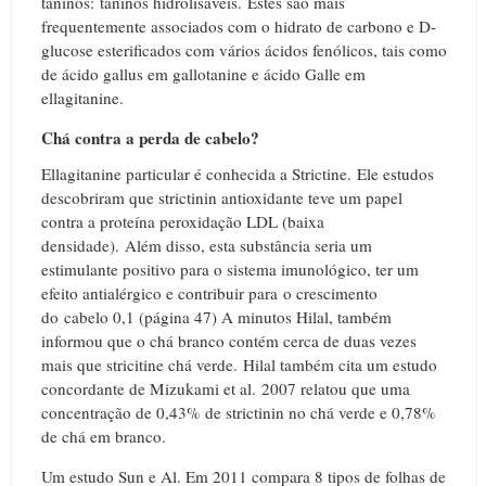
taninos: taninos hidrolisáveis.
Estes são mais
frequentemente associados com o hidrato de carbono e D-
glucose esterificados com vários ácidos fenólicos, tais como
de ácido gallus em gallotanine e ácido Galle em
ellagitanine.
Chá contra a perda de cabelo?
Ellagitanine particular é conhecida a Strictine.
Ele estudos
descobriram que strictinin antioxidante teve um papel
contra a proteína peroxidação LDL (baixa
densidade).
Além disso, esta substância seria um
estimulante positivo para o sistema imunológico, ter um
efeito antialérgico e contribuir para o crescimento
do cabelo 0,1 (página 47) A minutos Hilal, também
informou que o chá branco contém cerca de duas vezes
mais que stricitine chá verde.
Hilal também cita um estudo
concordante de Mizukami et al.
2007 relatou que uma
concentração de 0,43% de strictinin no chá verde e 0,78%
de chá em branco.
Um estudo Sun e Al. Em 2011 compara 8 tipos de folhas de