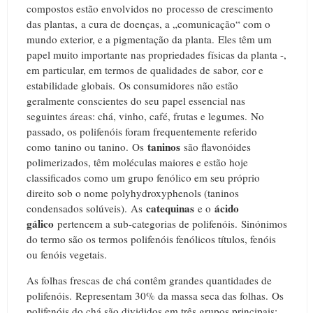
compostos estão envolvidos no processo de crescimento
das plantas, a cura de doenças, a „comunicação“ com o
mundo exterior, e a pigmentação da planta.
Eles têm um
papel muito importante nas propriedades físicas da planta -,
em particular, em termos de qualidades de sabor, cor e
estabilidade globais.
Os consumidores não estão
geralmente conscientes do seu papel essencial nas
seguintes áreas: chá, vinho, café, frutas e legumes.
No
passado, os polifenóis foram frequentemente referido
taninos
como tanino ou tanino.
Os
são flavonóides
polimerizados, têm moléculas maiores e estão hoje
classificados como um grupo fenólico em seu próprio
direito sob o nome polyhydroxyphenols (taninos
c
atequinas
ácido
condensados ​​solúveis).
As
e o
gálico
pertencem a sub-categorias de polifenóis.
Sinónimos
do termo são os termos polifenóis fenólicos títulos, fenóis
ou fenóis vegetais.
As folhas frescas de chá contêm grandes quantidades de
polifenóis.
Representam 30% da massa seca das folhas.
Os
p
olifenóis do chá são divididos em três grupos principais: