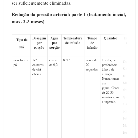
ser suficientemente eliminadas.
Redução da pressão arterial: parte 1 (tratamento inicial,
max. 2-3 meses)
Dosagem
Água
Temperatura
Tempo
Quando?
Informaç
Tipo de
por
por
de infusão
de
adiciona
chá
porção
porção
infusão
Sencha em
1-2
cerca
80°C
cerca de
1 x dia, de
Coloque
pó
colheres
de 0,2l
20
preferência
Sencha em
de chá
segundos
á hora de
cheias
almoço.
numa tige
Nunca tomar
Matcha,
em
jejum. Cerca
despeje á
de 20-30
quente so
minutos após
a ingestão.
ela, baten
com um
batedor
Matcha e
forma W