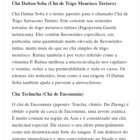
Chá Dattan Soba (Chá de Trigo Mourisco Tártaro)
Chá Dattan Soba é o termo japonês para o chamado Chá de
Trigo Sarraceno Tártaro. Este consiste nas sementes
torradas de trigo mourisco tártaro (Fagopyrum Gaertn
tartaricum). Eles contêm flavonóides específicos, em
particular, uma quantidade muito elevada de flavonóides
rutina, muito mais do que no chá simples de trigo
mourisco. Rutina também é por vezes referido como a
vitamina P. Rutina melhora a microcirculação nos capilares
e vénulas, reduz a sua permeabilidade e veda os vasos. Os
edemas são reduzidos, bem como a sua origem. O Dattan
Soba também ajuda a prevenir a aterosclerose.
Chá Tochucha (Chá de Eucommia)
O chá de Eucommia (japonês: Toucha, chinês: Du Zhong) é
obtido a partir da casca de Eucommia, uma árvore asiática.
É muito comum na região da Ásia e é considerado um chá
medicinal especial. Ele exerce o seu efeito principalmente
como um desintoxicante forte do sangue. É um defensor do
sistema imunológico e atua especialmente no fígado e rins.