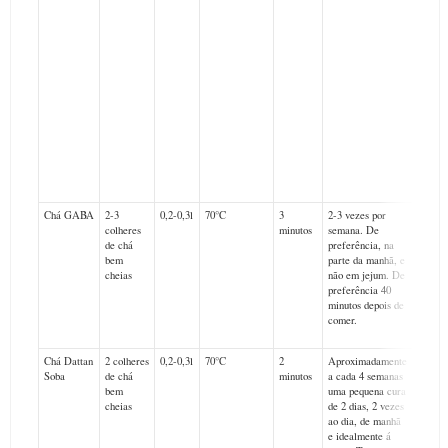
bebi
crem
Bebe
imed
após
prep
Chá GABA
2-3
0,2-0,3l
70°C
3
2-3 vezes por
colheres
minutos
semana. De
de chá
preferência, na
bem
parte da manhã, e
cheias
não em jejum. De
preferência 40
minutos depois de
comer.
Chá Dattan
2 colheres
0,2-0,3l
70°C
2
Aproximadamente
O Trig
Soba
de chá
minutos
a cada 4 semanas
deve s
bem
uma pequena cura
consum
cheias
de 2 dias, 2 vezes
infusã
ao dia, de manhã
cafeín
e idealmente á
bebido