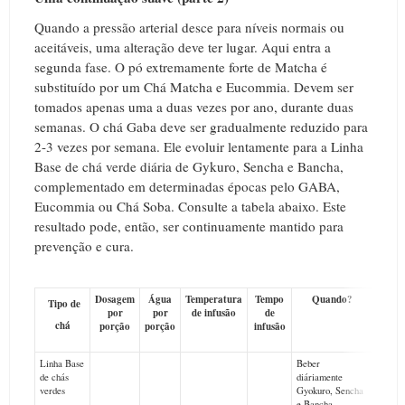
Quando a pressão arterial desce para níveis normais ou
aceitáveis, uma alteração deve ter lugar. Aqui entra a
segunda fase. O pó extremamente forte de Matcha é
substituído por um Chá Matcha e Eucommia. Devem ser
tomados apenas uma a duas vezes por ano, durante duas
semanas. O chá Gaba deve ser gradualmente reduzido para
2-3 vezes por semana. Ele evoluir lentamente para a Linha
Base de chá verde diária de Gykuro, Sencha e Bancha,
complementado em determinadas épocas pelo GABA,
Eucommia ou Chá Soba. Consulte a tabela abaixo. Este
resultado pode, então, ser continuamente mantido para
prevenção e cura.
Dosagem
Água
Temperatura
Tempo
Quando?
Inf
Tipo de
por
por
de infusão
de
adi
chá
porção
porção
infusão
Linha Base
Beber
Gyoku
de chás
diáriamente
manhã
verdes
Gyokuro, Sencha
e Bancha.