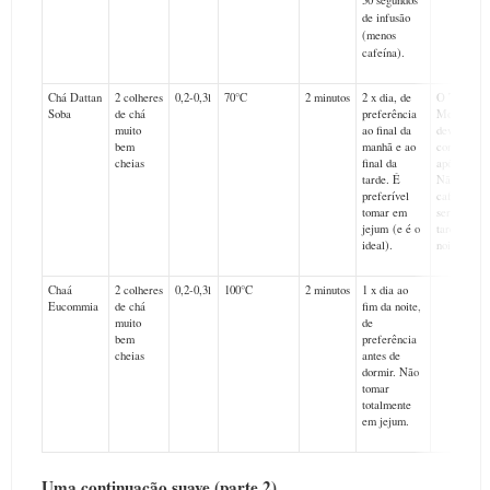
30 segundos
de infusão
(menos
cafeína).
Chá Dattan
2 colheres
0,2-0,3l
70°C
2 minutos
2 x dia, de
O Trigo
Soba
de chá
preferência
Mourisco 
muito
ao final da
deve ser
bem
manhã e ao
consumidos
cheias
final da
após a infu
tarde. É
Não tem
preferível
cafeína, p
tomar em
ser bebido 
jejum (e é o
tarde ou á
ideal).
noite.
Chaá
2 colheres
0,2-0,3l
100°C
2 minutos
1 x dia ao
Eucommia
de chá
fim da noite,
muito
de
bem
preferência
cheias
antes de
dormir. Não
tomar
totalmente
em jejum.
Uma continuação suave (parte 2)