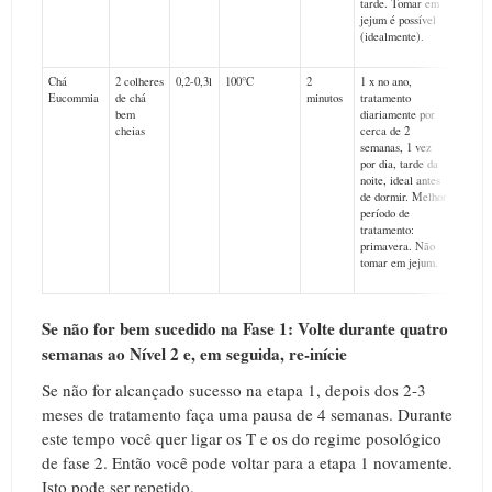
tarde. Tomar em
noite.
jejum é possível
(idealmente).
Chá
2 colheres
0,2-0,3l
100°C
2
1 x no ano,
Eucommia
de chá
minutos
tratamento
bem
diariamente por
cheias
cerca de 2
semanas, 1 vez
por dia, tarde da
noite, ideal antes
de dormir. Melhor
período de
tratamento:
primavera. Não
tomar em jejum.
Se não for bem sucedido na Fase 1: Volte durante quatro
semanas ao Nível 2 e, em seguida, re-inície
Se não for alcançado sucesso na etapa 1, depois dos 2-3
meses de tratamento faça uma pausa de 4 semanas. Durante
este tempo você quer ligar os T e os do regime posológico
de fase 2. Então você pode voltar para a etapa 1 novamente.
Isto pode ser repetido.