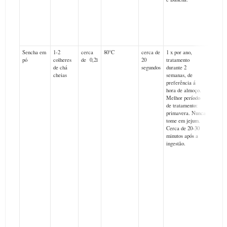
tarde 
noite.
Básica
Verdes
Sencha em
1-2
cerca
80°C
cerca de
1 x por ano,
Colo
pó
colheres
de 0,2l
20
tratamento
de chá
segundos
durante 2
Senc
cheias
semanas, de
numa
preferência á
hora de almoço.
Matc
Melhor período
desp
de tratamento:
primavera. Nunca
quen
tome em jejum.
ela, 
Cerca de 20-30
minutos após a
com
ingestão.
bate
Matc
form
duran
de 2
segu
obte