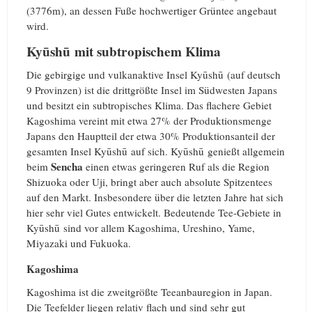
(3776m), an dessen Fuße hochwertiger Grüntee angebaut
wird.
Kyūshū mit subtropischem Klima
Die gebirgige und vulkanaktive Insel Kyūshū (auf deutsch
9 Provinzen) ist die drittgrößte Insel im Südwesten Japans
und besitzt ein subtropisches Klima. Das flachere Gebiet
Kagoshima vereint mit etwa 27% der Produktionsmenge
Japans den Hauptteil der etwa 30% Produktionsanteil der
gesamten Insel Kyūshū auf sich. Kyūshū genießt allgemein
Sencha
beim
einen etwas geringeren Ruf als die Region
Shizuoka oder Uji, bringt aber auch absolute Spitzentees
auf den Markt. Insbesondere über die letzten Jahre hat sich
hier sehr viel Gutes entwickelt. Bedeutende Tee-Gebiete in
Kyūshū sind vor allem Kagoshima, Ureshino, Yame,
Miyazaki und Fukuoka.
Kagoshima
Kagoshima ist die zweitgrößte Teeanbauregion in Japan.
Die Teefelder liegen relativ flach und sind sehr gut