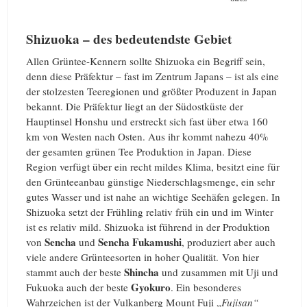
Shizuoka – des bedeutendste Gebiet
Allen Grüntee-Kennern sollte Shizuoka ein Begriff sein,
denn diese Präfektur – fast im Zentrum Japans – ist als eine
der stolzesten Teeregionen und größter Produzent in Japan
bekannt. Die Präfektur liegt an der Südostküste der
Hauptinsel Honshu und erstreckt sich fast über etwa 160
km von Westen nach Osten. Aus ihr kommt nahezu 40%
der gesamten grünen Tee Produktion in Japan. Diese
Region verfügt über ein recht mildes Klima, besitzt eine für
den Grünteeanbau günstige Niederschlagsmenge, ein sehr
gutes Wasser und ist nahe an wichtige Seehäfen gelegen. In
Shizuoka setzt der Frühling relativ früh ein und im Winter
ist es relativ mild. Shizuoka ist führend in der Produktion
Sencha
Sencha Fukamushi
von
und
, produziert aber auch
viele andere Grünteesorten in hoher Qualität. Von hier
Shincha
stammt auch der beste
und zusammen mit Uji und
Gyokuro
Fukuoka auch der beste
. Ein besonderes
Wahrzeichen ist der Vulkanberg Mount Fuji „
Fujisan“