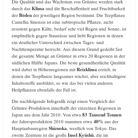
Die Qualität und das Wachstum von Grüntee werden stark
Klima
durch das
und die Beschaffenheit und Fruchtbarkeit
Böden
der
der jeweiligen Region bestimmt. Die Teepflanze
Camellia Sinensis ist eine subtropische Pflanze, nicht
resistent gegen Kälte, bedarf sehr viel Regen und Sonne, ist
empfindlich gegen Staunässe und liebt Regionen in denen
ein deutlicher Unterschied zwischen Tages- und
Nachttemperatur herrscht. Aus diesem Grund gedeiht fast
die gesamte Menge an Grüntee in etwa 20 Regionen in der
südlichen Hälfte Japans. Die beste gesundheitliche Qualität
Reizklima
wird dabei in Höhenregionen mit
erzielt, in
denen die Teepflanze langsamer wächst, aber reichhaltigere
Inhaltsstoffe ausbildet, so wie das bei vielen anderen
Heilpflanzen ebenfalls der Fall ist.
Die nachfolgende Infografik zeigt einen Vergleich der
Grüntee-Produktion innerhalb der einzelnen Regionen in
83 Tausend Tonnen
Japan aus dem Jahr 2010. Von etwa
40%
der Jahresproduktion 2010 stammen etwa
aus der
Shizuoka
Hauptanbauregion
, westlich von Tokyo. Das
Insel
Kyūshū
zweite Zentrum ist die große
, die im