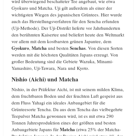
wird überwiegend beschatteter Tee angebaut, wie etwa
Gyokuro und Matcha. Uji gilt außerdem als einer der
wichtigsten Wiegen des japanischen Grüntees. Hier wurde
auch das Herstellungsverfahren für den Sencha erfunden
(Uji-Methode). Der Uji-Distrikt lieferte vor Jahrhunderten
den berühmten Kaisertee und beliefert heute den Weltmarkt
vor allem mit dem kostbarsten grünen Japantee, dem
Gyokuro
Matcha
Senchas
,
und besten
. Von diesen Sorten
werden mit die höchsten Qualitäten Japans erzeugt. Von
großer Bedeutung sind die Gebiete Wazuka, Minami-
Yamashiro, Uji-Tawara, Nara und Kyoto.
Nishio (Aichi) und Matcha
Nishio, in der Präfektur Aichi, ist mit seinem milden Klima,
dem fruchtbaren Boden und der feuchten Luft gespeist aus
dem Fluss Yahagi ein ideales Anbaugebiet für die
Grünteesorte Tencha. Da aus dem Tencha das vielbegehrte
Teepulver Matcha gewonnen wird, ist es mit etwa 290
Tonnen Jahresproduktion eines der größten und besten
Matcha
Anbaugebiete Japans für
(etwa 25% der Matcha-
Produktion Japans). In der Region Aichi wird etwa 1% der