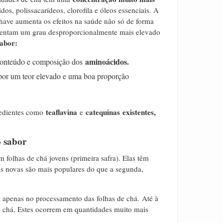
s, polissacarídeos, clorofila e óleos essenciais.
A
have aumenta os efeitos na saúde não só de forma
sentam um grau desproporcionalmente mais elevado
abor:
aminoácidos.
 conteúdo e composição dos
 por um teor elevado e uma boa proporção
teaflavina
catequinas
existentes,
redientes como
e
o sabor
 folhas de chá jovens (primeira safra).
Elas têm
ras novas são mais populares do que a segunda,
m apenas no processamento das folhas de chá.
Até à
o chá. Estes ocorrem em quantidades muito mais