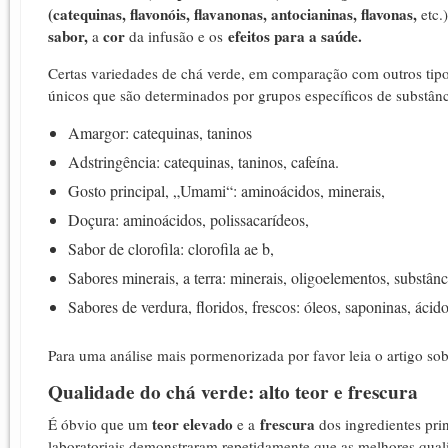
(catequinas,
flavonóis,
flavanonas,
antocianinas,
flavonas,
etc.
sabor,
cor
efeitos para a saúde.
a
da infusão e os
Certas variedades de chá verde, em comparação com outros tip
únicos que são determinados por grupos específicos de substânc
Amargor: catequinas, taninos
Adstringência: catequinas, taninos, cafeína.
Gosto principal, „Umami“: aminoácidos, minerais,
Doçura: aminoácidos, polissacarídeos,
Sabor de clorofila: clorofila ae b,
Sabores minerais, a terra: minerais, oligoelementos, substânci
Sabores de verdura, floridos, frescos: óleos, saponinas, ácid
Para uma análise mais pormenorizada por favor leia o artigo sob
Qualidade do chá verde: alto teor e frescura
teor elevado
frescura
É óbvio que um
e a
dos ingredientes pri
laboratoriais demonstraram repetidamente que as melhores qua