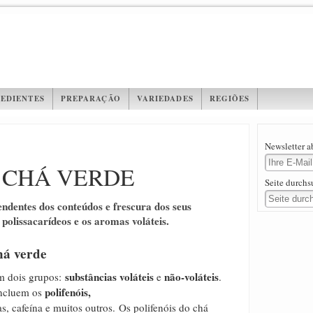
EDIENTES
PREPARAÇÃO
VARIEDADES
REGIÕES
Newsletter 
 CHÁ VERDE
Seite durch
ndentes dos conteúdos e frescura dos seus
 polissacarídeos e os aromas voláteis.
há verde
substâncias
voláteis
não-voláteis
m dois grupos:
e
.
polifenóis,
incluem os
s, cafeína e muitos outros.
O
s polifenóis do chá