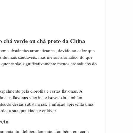
o chá verde ou chá preto da China
s em substâncias aromatizantes, devido ao calor que
mente mais saudáveis, mas menos aromático do que
​a quente são significativamente menos aromáticos do
ipalmente pela clorofila e certas flavonas. A
la e as flavonas vitexina e isovetexin também
eúdo destas substâncias, a infusão apresenta uma
de, a sua qualidade e cultivar.
reto
 no entanto, deliberadamente.
Também
, em certa