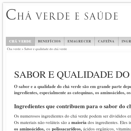
C
HÁ VERDE E SAÚDE
CHÁ VERDE
BENEFÍCIOS
EMAGRECER
CAFEÍNA
INGR
Cha verde
>
Sabor e qualidade do chá verde
SABOR E QUALIDADE DO
O sabor e a qualidade do chá verde são em grande parte depe
ingredientes, especialmente as catequinas, os aminoácidos, os
Ingredientes que contribuem para o sabor do c
Os numerosos ingredientes do chá verde podem ser divididos e
maioria
Os materiais não-voláteis são a
dos ingredientes.
Eles 
os
aminoácidos,
polissacarídeos,
os
ácidos orgânicos, vitamina