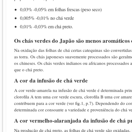
0,03% -0,05% em folhas frescas (peso seco)
0,005% -0,01% no chá verde
0,01% -0,03% em chá preto.
Os chás verdes do Japão são menos aromáticos 
Na oxidação das folhas de chá certas catequinas são convertida
as torra.
O
s chás japoneses suavemente processados ​​são geral
os chineses. Os chás verdes indianos ou africanos processados ​
que o chá preto.
A cor da infusão de chá verde
A cor verde-amarela na infusão de chá verde é determinada princ
c
lorofila A tem uma cor verde escura, clorofila B uma cor amare
contribuem para a cor verde (ver fig.1, p.7).
Dependendo do cont
determinada cor consoante a variedade e proveniência do chá ver
A cor vermelho-alaranjada da infusão de chá p
Na produção de chá preto, as folhas de chá verde são oxidadas,