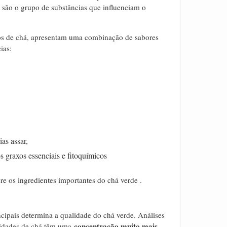
) são o grupo de substâncias que influenciam o
os de chá, apresentam uma combinação de sabores
ias:
as assar,
os graxos essenciais e fitoquímicos
re os ingredientes importantes do chá verde .
ncipais determina a qualidade do chá verde. A
nálises
concentração muito mais
lidades de chá têm uma