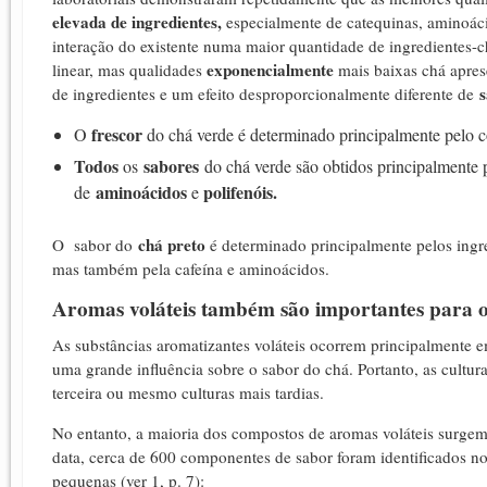
elevada de ingredientes,
especialmente de catequinas, aminoácido
interação do existente numa maior quantidade de ingredientes-c
exponencialmente
linear, mas qualidades
mais baixas chá apre
s
de ingredientes e um efeito desproporcionalmente diferente de
frescor
O
do chá verde é determinado principalmente pelo
Todos
sabores
os
do chá verde são obtidos principalmente
aminoácidos
polifenóis.
de
e
chá preto
O sabor do
é determinado principalmente pelos ing
mas também pela cafeína e aminoácidos.
Aromas voláteis também são importantes para 
As substâncias aromatizantes voláteis ocorrem principalmente em
uma grande influência sobre o sabor do chá.
Portanto, as cultu
terceira ou mesmo culturas mais tardias.
No entanto, a maioria dos compostos de aromas voláteis surge
data, cerca de 600 componentes de sabor foram identificados n
pequenas (ver 1, p. 7):