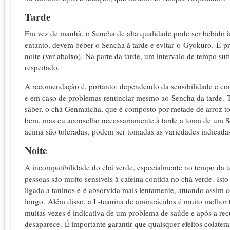
Tarde
Em vez de manhã, o Sencha de alta qualidade pode ser bebido 
entanto, devem beber o Sencha á tarde e evitar o Gyokuro.
É
pr
noite (ver abaixo).
Na parte da tarde, um intervalo de tempo suf
respeitado.
A recomendação é, portanto: dependendo da sensibilidade e co
e em caso de problemas renunciar mesmo ao Sencha da tarde.
saber, o chá Genmaicha, que é composto por metade de arroz to
bem, mas eu aconselho necessariamente à tarde a toma de um Se
acima são toleradas, podem ser tomadas as variedades indicadas
Noite
A incompatibilidade do chá verde, especialmente no tempo da ta
pessoas são muito sensíveis à cafeína contida no chá verde.
Isto
ligada a taninos e é absorvida mais lentamente, atuando assim
longo.
Além disso, a L-teanina de aminoácidos é muito melhor 
muitas vezes é indicativa de um problema de saúde e após a re
desaparece.
É importante garantir que quaisquer efeitos colat