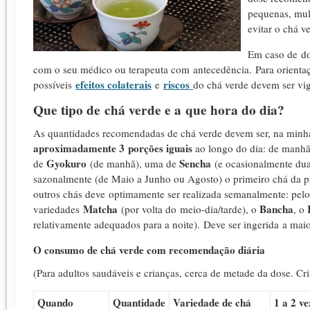
pequenas, mu
evitar o chá v
Em caso de do
com o seu médico ou terapeuta com antecedência.
Para orienta
efeitos colaterais
riscos
p
ossíveis
e
do chá verde devem ser vig
Que tipo de chá verde e a que hora do dia?
As quantidades recomendadas de chá verde devem ser, na minh
aproximadamente 3 porções iguais
ao longo do dia: de manhã, 
Gyokuro
Sencha
de
(de manhã), uma de
(e ocasionalmente duas
sazonalmente (de Maio a Junho ou Agosto) o primeiro chá da p
outros chás deve optimamente ser realizada semanalmente: pel
Matcha
Bancha
variedades
(por volta do meio-dia/tarde), o
, o
relativamente adequados para a noite).
Deve ser ingerida a maio
O consumo de chá verde com recomendação diária
(Para adultos saudáveis e crianças, cerca de metade da dose. Cr
Quando
Quantidade
Variedade de chá
1 a 2 ve