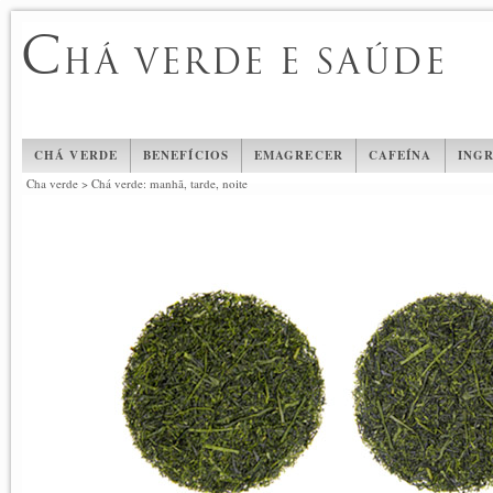
C
HÁ VERDE E SAÚDE
CHÁ VERDE
BENEFÍCIOS
EMAGRECER
CAFEÍNA
INGR
Cha verde
>
Chá verde: manhã, tarde, noite