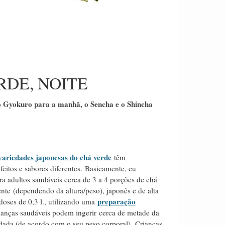
RDE, NOITE
o Gyokuro para a manhã, o Sencha e o Shincha
variedades japonesas do chá verde
têm
feitos e sabores diferentes.
Basicamente, eu
 adultos saudáveis ​​cerca de 3 a 4 porções de chá
nte (dependendo da altura/peso), japonês e de alta
preparação
doses de 0,3 l., utilizando uma
ianças saudáveis ​​podem ingerir cerca de metade da
ada (de acordo com o seu peso corporal).
Crianças