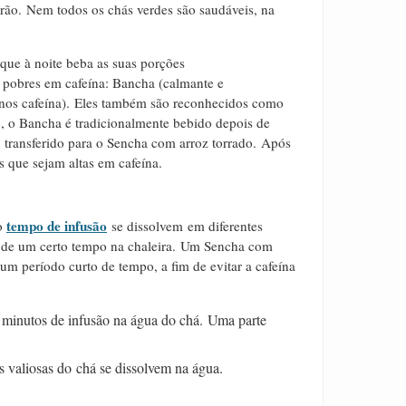
rão.
Nem todos os chás verdes são saudáveis, na
que à noite beba as suas porções
 pobres em cafeína: Bancha (calmante e
nos cafeína).
Eles também são reconhecidos como
, o Bancha é tradicionalmente bebido depois de
ransferido para o Sencha com arroz torrado.
Após
que sejam altas em cafeína.
tempo de infusão
do
se dissolvem em diferentes
e um certo tempo na chaleira.
U
m Sencha com
um período curto de tempo, a fim de evitar a cafeína
 minutos de infusão na água do chá.
Uma parte
s valiosas do chá se dissolvem na água.