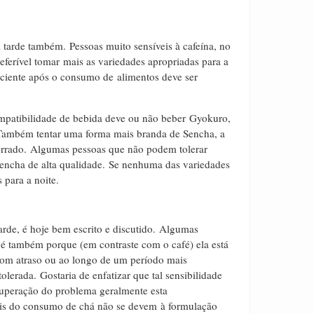
à tarde também.
Pessoas muito sensíveis à cafeína, no
eferível tomar mais as variedades apropriadas para a
iciente após o consumo de alimentos deve ser
mpatibilidade de bebida deve ou não beber Gyokuro,
T
ambém tentar uma forma mais branda de Sencha, a
rrado.
Algumas p
essoas que não podem tolerar
ncha de alta qualidade.
Se nenhuma das variedades
 para a noite.
rde, é hoje bem escrito e discutido.
Algumas
 é também porque (em contraste com o café) ela está
 com atraso ou ao longo de um período mais
tolerada.
Gostaria de enfatizar que tal sensibilidade
cuperação do problema geralmente esta
erais do consumo de chá não se devem à formulação