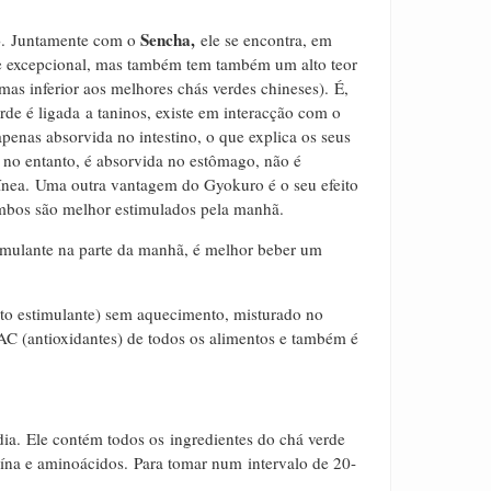
o
Sencha,
.
J
untamente com o
ele se encontra, em
de excepcional, mas também tem também um alto teor
mas inferior aos melhores chás verdes chineses).
É,
rde é ligada a taninos, existe em interacção com o
penas absorvida no intestino, o que explica os seus
, no entanto, é absorvida no estômago, não é
ínea.
Uma outra vantagem do Gyokuro é o seu efeito
bos são melhor estimulados pela manhã.
mulante na parte da manhã, é melhor beber um
o estimulante) sem aquecimento, misturado no
AC (antioxidantes) de todos os alimentos e também é
ia.
Ele contém todos os
ingredientes do chá verde
eína e aminoácidos.
Para tomar num intervalo de 20-