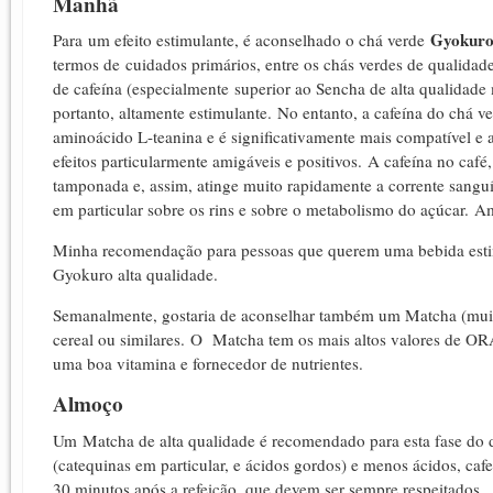
Manhã
Gyokur
Para um efeito estimulante, é aconselhado o chá verde
termos de cuidados primários, entre os chás verdes de qualida
de cafeína (especialmente superior ao Sencha de alta qualidade 
portanto, altamente estimulante.
No entanto, a cafeína do chá ve
aminoácido L-teanina e é significativamente mais compatível e a
efeitos particularmente amigáveis e positivos.
A cafeína no café
tamponada e, assim, atinge muito rapidamente a corrente sangu
em particular sobre os rins e sobre o metabolismo do açúcar.
Am
Minha recomendação para pessoas que querem uma bebida esti
Gyokuro alta qualidade.
Semanalmente, gostaria de aconselhar também um Matcha (muit
cereal ou similares.
O
Matcha tem os mais altos valores de OR
uma boa vitamina e fornecedor de nutrientes.
Almoço
Um Matcha de alta qualidade é recomendado para esta fase do d
(catequinas em particular, e ácidos gordos) e menos ácidos, caf
30 minutos após a refeição, que devem ser sempre respeitados.