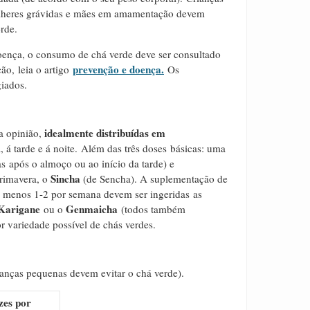
lheres grávidas e mães em amamentação devem
erde.
ença, o consumo de chá verde deve ser consultado
prevenção e doença.
ção, leia o artigo
Os
iados.
idealmente distribuídas em
a opinião,
á tarde e á noite.
Além das três doses básicas: uma
 após o almoço ou ao início da tarde) e
Sincha
rimavera, o
(de Sencha). A suplementação de
o menos 1-2 por semana devem ser ingeridas as
Karigane
Genmaicha
ou o
(todos também
r variedade possível de chás verdes.
ianças pequenas devem evitar o chá verde).
zes por