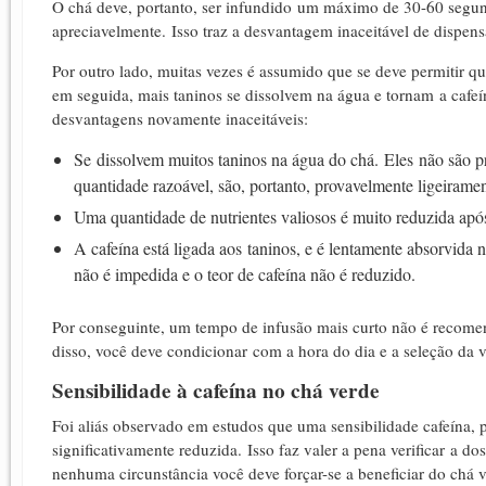
O chá deve, portanto, ser infundido um máximo de 30-60 segundo
apreciavelmente.
Isso traz a desvantagem inaceitável de dispens
Por outro lado, muitas vezes é assumido que se deve permitir qu
em seguida, mais taninos se dissolvem na água e tornam a cafeín
desvantagens novamente inaceitáveis:
Se dissolvem muitos taninos na água do chá.
Eles
não são pr
quantidade razoável, são, portanto, provavelmente ligeiramen
Uma quantidade de nutrientes valiosos é muito reduzida apó
A cafeína está ligada aos taninos, e é lentamente absorvida n
não é impedida e o teor de cafeína não é reduzido.
Por conseguinte, um tempo de infusão mais curto não é recome
disso, você deve condicionar com a hora do dia e a seleção da 
Sensibilidade à cafeína no chá verde
Foi aliás observado em estudos que uma sensibilidade cafeína, 
significativamente reduzida.
Isso faz valer a pena verificar a 
nenhuma circunstância você deve forçar-se a beneficiar do chá 