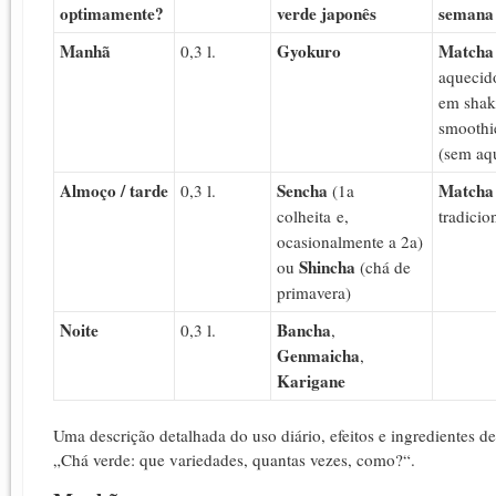
optimamente?
verde japonês
semana
Manhã
Gyokuro
Matcha
0,3 l.
aquecido
em shak
smoothi
(sem aq
Almoço / tarde
Sencha
Matcha
0,3 l.
(1a
colheita e,
tradicio
ocasionalmente a 2a)
Shincha
ou
(chá de
primavera)
Noite
Bancha
0,3 l.
,
Genmaicha
,
Karigane
Uma descrição detalhada do uso diário, efeitos e ingredientes d
„Chá verde: que variedades, quantas vezes, como?“.