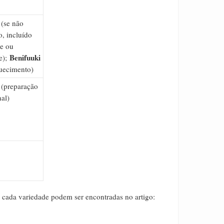
(se não
, incluído
e ou
Benifuuki
e);
uecimento)
(preparação
nal)
e cada variedade podem ser encontradas no artigo: