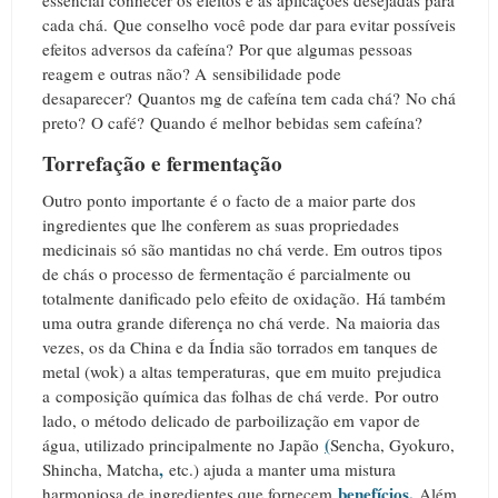
cada chá.
Que conselho você pode dar para evitar possíveis
efeitos adversos da cafeína?
Por que algumas pessoas
reagem e outras não? A
sensibilidade pode
desaparecer?
Quantos mg de cafeína tem cada chá?
No chá
preto?
O café?
Quando é melhor bebidas sem cafeína?
Torrefação e fermentação
Outro ponto importante é o facto de a maior parte dos
ingredientes que lhe conferem as suas propriedades
medicinais só são mantidas no chá verde. Em outros tipos
de chás o processo de fermentação é parcialmente ou
totalmente danificado pelo efeito de oxidação.
Há também
uma outra grande diferença no chá verde.
Na maioria das
vezes, os da China e da Índia são torrados em tanques de
metal (wok) a altas temperaturas, que em muito prejudica
a composição química das folhas de chá verde.
Por outro
lado, o método delicado de parboilização em vapor de
(
água, utilizado principalmente no Japão
Sencha, Gyokuro,
,
Shincha, Matcha
etc.) ajuda a manter uma mistura
benefícios
.
harmoniosa de ingredientes que fornecem
Além