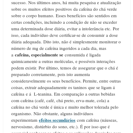
sucesso.
Nos últimos anos, há muita pesquisa e atualização
sobre os muitos efeitos positivos da cafeína do chá verde
sobre o corpo humano.
Esses benefícios são sentidos em
certas condições, incluindo a condição de não se exceder
uma determinada dose diária, evitar a intolerância etc.
Por
isso, cada indivíduo deve certificar-se de consumir a dose
diária adequada.
Dito isto, não é simplesmente monitorar o
número de mg de cafeína ingeridos a cada dia, mas
cafeína, especialmente se
a
consumida é ligada
quimicamente a outras moléculas, e possíveis interações
podem existir.
Por último, temos de assegurar que o chá é
preparado corretamente, pois isto aumenta
consideravelmente os seus benefícios. P
ermite, entre outras
coisas, extrair adequadamente os taninos que se ligam á
cafeína e á L-teanina.
Em comparação a outras bebidas
com cafeína (café, café, chá preto, erva-mate, cola) a
cafeína no chá verde é única e muito melhor tolerada pelo
organismo.
Não obstante, alguns indivíduos
efeitos secundários
experimentam
com cafeína (náuseas,
nervosismo, distúrbio do sono, etc.).
É por isso que é
essencial conhecer os efeitos e as aplicações desejadas para