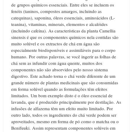
de grupos químicos essenciais.
Entre eles se incluem os
fenóis (taninos, compostos amargos, incluindo as
catequinas), saponina, óleos essenciais, aminoácidos (L-
teanina), vitaminas, minerais, elementos e alcalóides
(incluindo cafeína).
As características da planta Camellia
sinensis é que os componentes químicos nela contidas são
muito solúvel e os
extractos de chá em água são
especialmente biodisponíveis e assimiláveis para o corpo
humano.
Por
outras palavras, se você ingerir as folhas de
chá sem as infundir com água quente, muitos dos
componentes não são absorvidos pelo nosso sistema
digestivo.
Este achado torna o chá verde diferente de um
grande número de plantas medicinais que são consumidas
em forma solúvel quando as formulações têm efeitos
limitados.
Um bom exemplo disto é o óleo essencial de
lavanda, que é produzido principalmente por destilação.
As
i
nfusões de alfazema têm um efeito muito limitado.
Por
outro lado, todos os ingredientes do chá verde podem ser
aproveitados, mesmo em forma de pó como o matcha ou o
Benifuuki.
Assim representam componentes solúveis em