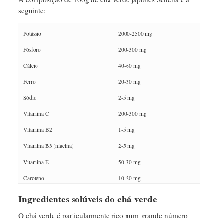
seguinte:
Potássio
2000-2500 mg
Fósforo
200-300 mg
Cálcio
40-60 mg
Ferro
20-30 mg
Sódio
2-5 mg
Vitamina C
200-300 mg
Vitamina B2
1-5 mg
Vitamina B3 (niacina)
2-5 mg
Vitamina E
50-70 mg
Caroteno
10-20 mg
Ingredientes solúveis do chá verde
O chá verde é particularmente rico num grande número