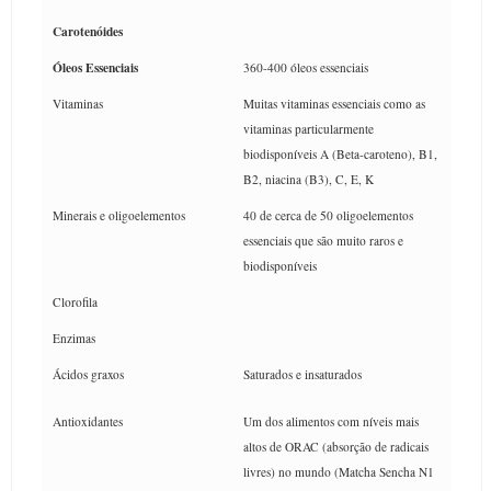
Carotenóides
Óleos Essenciais
360-400 óleos essenciais
Vitaminas
Muitas vitaminas essenciais como as
vitaminas particularmente
biodisponíveis A (Beta-caroteno), B1,
B2, niacina (B3), C, E, K
Minerais e oligoelementos
40 de cerca de 50 oligoelementos
essenciais que são muito raros e
biodisponíveis
Clorofila
Enzimas
Ácidos graxos
Saturados e insaturados
Antioxidantes
Um dos alimentos com níveis mais
altos de ORAC (absorção de radicais
livres) no mundo (Matcha Sencha N1