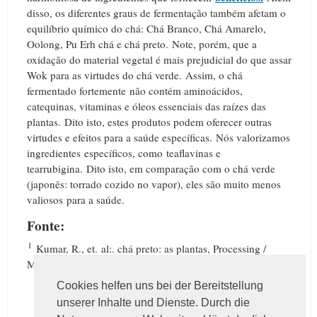
disso, os diferentes graus de fermentação também afetam o
equilíbrio químico do chá: Chá Branco, Chá Amarelo,
Oolong, Pu Erh chá e chá preto.
Note, porém, que a
oxidação do material vegetal é mais prejudicial do que assar
Wok para as virtudes do chá verde.
Assim, o chá
fermentado fortemente não contém aminoácidos,
catequinas, vitaminas e óleos essenciais das raízes das
plantas.
Dito isto, estes produtos podem oferecer outras
virtudes e efeitos para a saúde específicas.
Nós valorizamos
ingredientes específicos, como teaflavinas e
tearrubigina.
Dito isto, em comparação com o chá verde
(japonês: torrado cozido no vapor), eles são muito menos
valiosos para a saúde.
Fonte:
1
Kumar, R., et.
al:. chá preto: as plantas, Processing /
Manufatura e Produção, chá, 2013, p.
51
Cookies helfen uns bei der Bereitstellung
unserer Inhalte und Dienste. Durch die