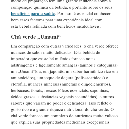
modo de preparação tem uma grande influência sobre a
composição química da bebida, e portanto sobre os seus
benefícios para a saúde
.
Por isso, é essencial conhecer
bem esses factores para uma experiência ideal com
esta bebida refinada com benefícios incalculáveis.
Chá verde „Umami“
Em comparação com outras variedades, o chá verde oferece
nuances de sabor muito delicadas.
Esta bebida de
imperador que existe há milênios fornece notas
adstringentes e ligeiramente amargas (taninos e catequinas),
um „Umami“(ou, em japonês, um sabor harmônico rico em
aminoácidos), um toque de doçura (polissacarídeos) e
clorofila, nuances minerais (minerais e oligoelementos),
herbáceas, florais, frescas (óleos essenciais, saponinas,
ácidos graxos, substâncias vegetais secundárias), e outros
sabores que variam no poder e delicadeza.
Isso reflete o
gosto rico e a grande riqueza nutricional do chá verde.
O
chá verde fornece um complexo de nutrientes muito valioso
que explica suas propriedades medicinais excepcionais.