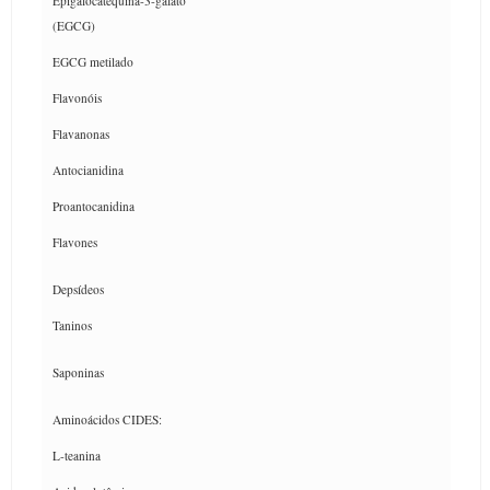
Epigalocatequina-3-galato
(EGCG)
EGCG metilado
Flavonóis
Flavanonas
Antocianidina
Proantocanidina
Flavones
Depsídeos
Taninos
Saponinas
Aminoácidos CIDES:
L-teanina