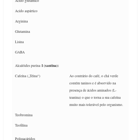
Acido glutâmico
Acido aspártico
Arginina
Glutamina
Lisina
GABA
I (xantina):
Alcalóides purina
Cafeína („Téina“)
Ao contrário do café, o chá verde
contém taninos e é absorvido na
presença de ácidos aminados (L-
teanina) o que o torna a sua cafeína
muito mais tolerável pelo organismo.
Teobromina
Teofilina
Polissacáridos