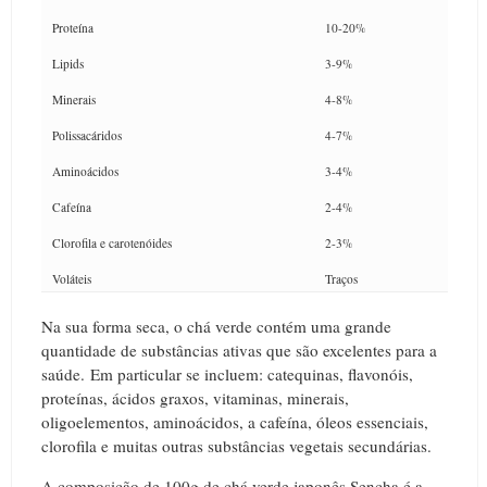
Proteína
10-20%
Lipids
3-9%
Minerais
4-8%
Polissacáridos
4-7%
Aminoácidos
3-4%
Cafeína
2-4%
Clorofila e carotenóides
2-3%
Voláteis
Traços
Na sua forma seca, o chá verde contém uma grande
quantidade de substâncias ativas que são excelentes para a
saúde.
Em particular se incluem: catequinas, flavonóis,
proteínas, ácidos graxos, vitaminas, minerais,
oligoelementos, aminoácidos, a cafeína, óleos essenciais,
clorofila e muitas outras substâncias vegetais secundárias.
A composição de 100g de chá verde japonês Sencha é a