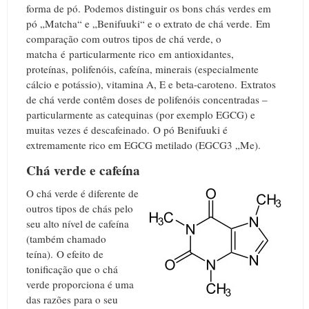
forma de pó.
Podemos distinguir os bons chás verdes em
pó „Matcha“ e „Benifuuki“ e o extrato de chá verde.
Em
comparação com outros tipos de chá verde, o
matcha é particularmente rico em antioxidantes,
proteínas, polifenóis, cafeína, minerais (especialmente
cálcio e potássio), vitamina A, E e beta-caroteno.
Extratos
de chá verde contêm doses de polifenóis concentradas –
particularmente as catequinas (por exemplo EGCG) e
muitas vezes é descafeinado.
O pó Benifuuki é
extremamente rico em EGCG metilado (EGCG3 „Me).
Chá verde e cafeína
O chá verde é diferente de
outros tipos de chás pelo
seu alto nível de cafeína
(também chamado
teína).
O efeito de
tonificação que o chá
verde proporciona é uma
das razões para o seu