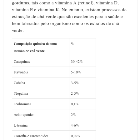
gorduras, tais como a vitamina A (retinol), vitamina D,
vitamina E e vitamina K. No entanto, existem processos de
extracção de chá verde que são excelentes para a saúde e
bem tolerados pelo organismo como os extratos de chá
verde.
Composição química de uma
%
infusão de chá verde
Catequinas
30-42%
Flavonóis
5-10%
Cafeína
3-5%
Téogalina
2-3%
Teobromina
0,1%
Ácido quínico
2%
L-teanina
4-6%
Clorofila e carotenóides
0,02%