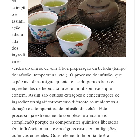
da
extraçã
o e
assimil
ação
adequ
ada
dos
ingredi
entes
verdes do chá se devem à boa preparação da bebida (tempo
de infusão, temperatura, etc.).
O processo de infusão, que
expõe as folhas á água quente, é usado para extrair os
ingredientes de bebida solúvel e bio-disponíveis que
contêm.
Assim são obtidas extrações e concentrações de
ingredientes significativamente diferente se mudarmos a
duração e a temperatura de infusão dos chás.
Este
processo, já extremamente complexo é ainda mais
complicad0 porque os componentes químicos liberados
têm influência mútua e em alguns casos criam ligações
químicas entre eles.
Outro elemento importante é a