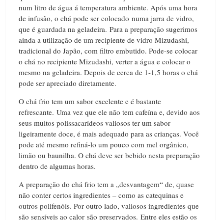
num litro de água á temperatura ambiente. Após uma hora
de infusão, o chá pode ser colocado numa jarra de vidro,
que é guardada na geladeira. Para a preparação sugerimos
ainda a utilização de um recipiente de vidro Mizudashi,
tradicional do Japão, com filtro embutido. Pode-se colocar
o chá no recipiente Mizudashi, verter a água e colocar o
mesmo na geladeira. Depois de cerca de 1-1,5 horas o chá
pode ser apreciado diretamente.
O chá frio tem um sabor excelente e é bastante
refrescante. Uma vez que ele não tem cafeína e, devido aos
seus muitos polissacarídeos valiosos ter um sabor
ligeiramente doce, é mais adequado para as crianças. Você
pode até mesmo refiná-lo um pouco com mel orgânico,
limão ou baunilha. O chá deve ser bebido nesta preparação
dentro de algumas horas.
A preparação do chá frio tem a „desvantagem“ de, quase
não conter certos ingredientes – como as catequinas e
outros polifenóis. Por outro lado, valiosos ingredientes que
são sensíveis ao calor são preservados. Entre eles estão os