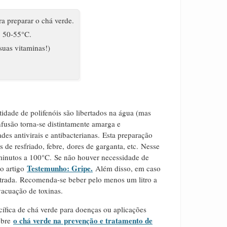
 preparar o chá verde.
e 50-55°C.
suas vitaminas!)
idade de polifenóis são libertados na água (mas
nfusão torna-se distintamente amarga e
es antivirais e antibacterianas.
Esta preparação
 de resfriado, febre, dores de garganta, etc.
Nesse
minutos a 100°C.
Se não houver necessidade de
Testemunho: Gripe
.
o artigo
Além disso, em caso
trada.
Recomenda-se beber pelo menos um litro a
vacuação de toxinas.
ífica de chá verde para doenças ou aplicações
o chá verde na prevenção e tratamento de
obre