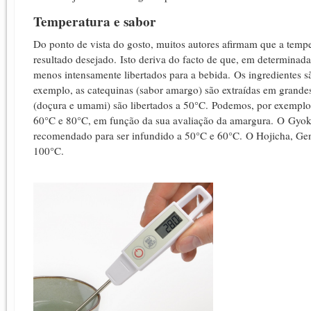
Temperatura e sabor
Do ponto de vista do gosto, muitos autores afirmam que a temp
resultado desejado.
Isto deriva do facto de que, em determinada
menos intensamente libertados para a bebida.
Os ingredientes sã
exemplo, as catequinas (sabor amargo) são extraídas em grandes
(doçura e umami) são libertados a 50°C.
Podemos, por exemplo,
60°C e 80°C, em função da sua avaliação da amargura.
O
Gyok
recomendado para ser infundido a 50°C e 60°C.
O Hojicha, Ge
100°C.