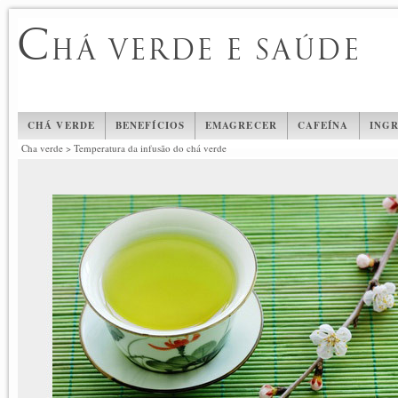
C
HÁ VERDE E SAÚDE
CHÁ VERDE
BENEFÍCIOS
EMAGRECER
CAFEÍNA
INGR
Cha verde
>
Temperatura da infusão do chá verde