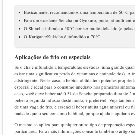
Basicamente, recomendamos uma temperatura de 60°C para
Para um excelente Sencha ou Gyokuro, pode infundir entr
O Shincha infunde a 50°C por ser muito delicado (e pelas 
O Karigane/Kukicha é infundido a 70°C.
Aplicações de frio ou especiais
Se o chá é infundido a temperaturas elevadas, uma grande quant
existe uma significativa perda de vitaminas e aminoácidos).
A i
adstringente.
Neste caso, a bebida obtida tem potentes propriedad
especial é ideal para o consumo imediato nos primeiros sintomas
caso, você deve beber até 0.5l. de Sencha preparado durante 2 
beber a segunda infusão deste modo, é preferível.
Veja também 
de uma vaga de frio, é essencial beber muita água mineral ou fil
mais do que o seu consumo habitual, porque ajuda a apoiar a e
O mesmo se aplica para qualquer outro tipo de preparação espec
particulares.
Para mais informações consulte também o artigo s