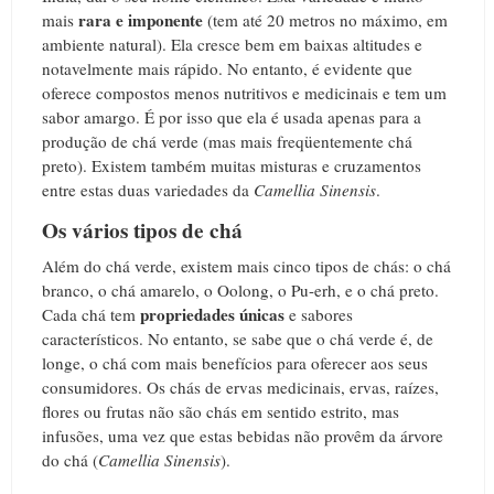
rara e imponente
mais
(tem até 20 metros no máximo, em
ambiente natural). Ela cresce bem em baixas altitudes e
notavelmente mais rápido. No entanto, é evidente que
oferece compostos menos nutritivos e medicinais e tem um
sabor amargo. É por isso que ela é usada apenas para a
produção de chá verde (mas mais freqüentemente chá
preto). Existem também muitas misturas e cruzamentos
entre estas duas variedades da
Camellia Sinensis
.
Os vários tipos de chá
Além do chá verde, existem mais cinco tipos de chás: o chá
branco, o chá amarelo, o Oolong, o Pu-erh, e o chá preto.
propriedades únicas
Cada chá tem
e sabores
característicos. No entanto, se sabe que o chá verde é, de
longe, o chá com mais benefícios para oferecer aos seus
consumidores. Os chás de ervas medicinais, ervas, raízes,
flores ou frutas não são chás em sentido estrito, mas
infusões, uma vez que estas bebidas não provêm da árvore
do chá (
Camellia Sinensis
).