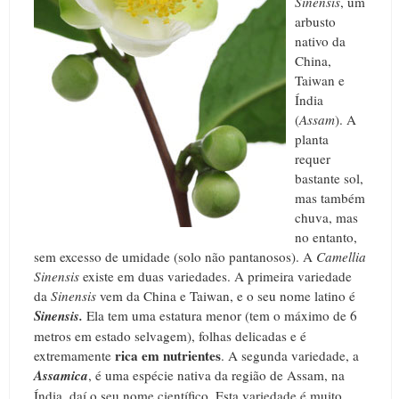
Sinensis
, um
arbusto
nativo da
China,
Taiwan e
Índia
(
Assam
). A
planta
requer
bastante sol,
mas também
chuva, mas
no entanto,
sem excesso de umidade (solo não pantanosos). A
Camellia
Sinensis
existe em duas variedades. A primeira variedade
da
Sinensis
vem da China e Taiwan, e o seu nome latino é
Sinensis.
Ela tem uma estatura menor (tem o máximo de 6
metros em estado selvagem), folhas delicadas e é
rica em nutrientes
extremamente
. A segunda variedade, a
Assamica
, é uma espécie nativa da região de Assam, na
Índia, daí o seu nome científico. Esta variedade é muito