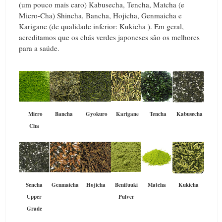
(um pouco mais caro) Kabusecha, Tencha, Matcha (e
Micro-Cha) Shincha, Bancha, Hojicha, Genmaicha e
Karigane (de qualidade inferior: Kukicha ). Em geral,
acreditamos que os chás verdes japoneses são os melhores
para a saúde.
Micro
Bancha
Gyokuro
Karigane
Tencha
Kabusecha
Cha
Sencha
Genmaicha
Hojicha
Benifuuki
Matcha
Kukicha
Upper
Pulver
Grade