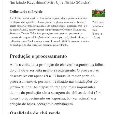
(incluindo Kagoshima) Mie, Uji e Nishio (Matcha).
Colheita do chá verde
A colheita do chá verde se desenvolve a partir dos seguintes elementos
Chá verde
ou etapas: extração das estacas (junho), o plantio das estacas (março-
colhido á
abril), topiaria (poda primavera e do outono seção), aparo/recorte (2-3
mão
ou todos 5 anos), possivelmente sombreamento (Gyokuro, Kabusecha,
(Fonte: n-
Shincha e Tencha / Matcha), proteção contra geadas, prevenção e
h-k.jp)
controle de pragas, adubação (até seis vezes por ano), plantio direto, e
cultura/depena (2 a 4 vezes por ano). Cerca de 70-80% dos custos totais
de produção do chá verde são causadas pela colheita.
Produção e processamento
Após a colheita, a produção de chá verde a partir das folhas
muito rapidamente
do chá deve ser feita
. O processo se
desenvolve em apenas 9 a 13 horas. A maior parte do
processamento é, portanto, realizado nas instalações do
jardim de chá. As etapas de trabalho mais importantes
depois da produção são a secagem das folhas de chá (2-4
horas), o aquecimento ou vaporização (ver acima), e a
criação de rolos, secagem e embalagem.
Qualidade do chá verde