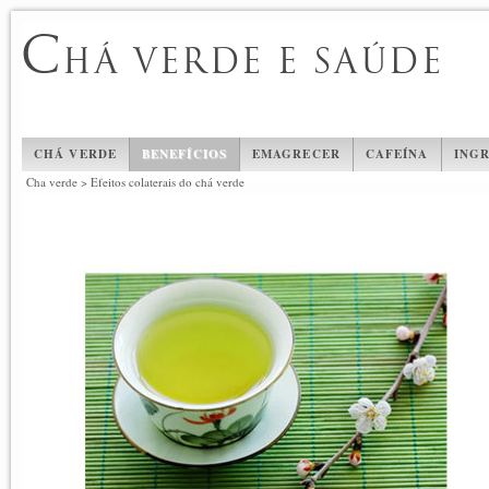
C
HÁ VERDE E SAÚDE
CHÁ VERDE
BENEFÍCIOS
EMAGRECER
CAFEÍNA
INGR
Cha verde
>
Efeitos colaterais do chá verde