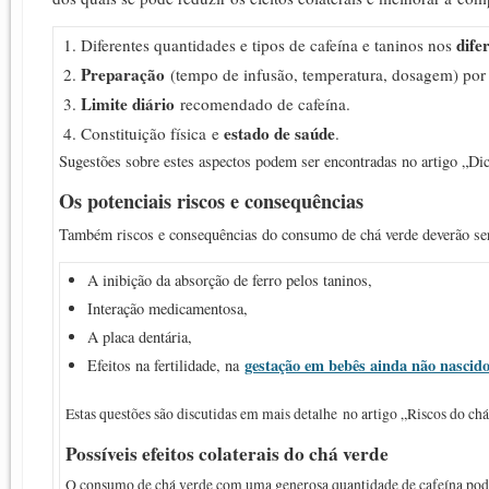
dife
Diferentes quantidades e tipos de cafeína e taninos nos
Preparação
(tempo de infusão, temperatura, dosagem) por 
Limite diário
recomendado de cafeína.
estado de saúde
Constituição física e
.
Sugestões sobre estes aspectos podem ser encontradas no artigo „Dic
Os potenciais riscos e consequências
Também riscos e consequências do consumo de chá verde deverão ser 
A inibição da absorção de ferro pelos taninos,
Interação medicamentosa,
A placa dentária,
gestação em bebês ainda não nascidos
Efeitos na fertilidade, na
Estas questões são discutidas em mais detalhe no artigo „Riscos do chá
Possíveis efeitos colaterais do chá verde
O consumo de chá verde com uma generosa quantidade de cafeína pode 