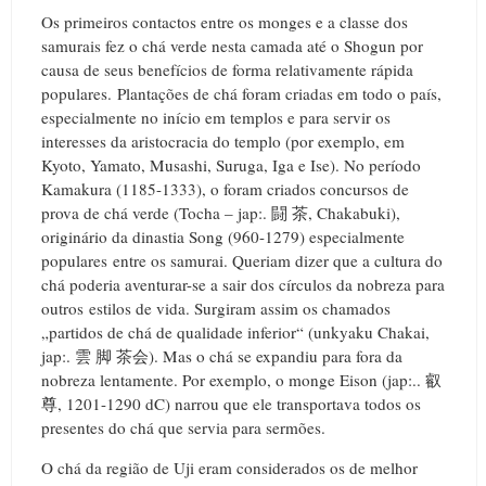
Os primeiros contactos entre os monges e a classe dos
samurais fez o chá verde nesta camada até o Shogun por
causa de seus benefícios de forma relativamente rápida
populares. Plantações de chá foram criadas em todo o país,
especialmente no início em templos e para servir os
interesses da aristocracia do templo (por exemplo, em
Kyoto, Yamato, Musashi, Suruga, Iga e Ise). No período
Kamakura (1185-1333), o foram criados concursos de
prova de chá verde (Tocha – jap:. 闘 茶, Chakabuki),
originário da dinastia Song (960-1279) especialmente
populares entre os samurai. Queriam dizer que a cultura do
chá poderia aventurar-se a sair dos círculos da nobreza para
outros estilos de vida. Surgiram assim os chamados
„partidos de chá de qualidade inferior“ (unkyaku Chakai,
jap:. 雲 脚 茶会). Mas o chá se expandiu para fora da
nobreza lentamente. Por exemplo, o monge Eison (jap:.. 叡
尊, 1201-1290 dC) narrou que ele transportava todos os
presentes do chá que servia para sermões.
O chá da região de Uji eram considerados os de melhor