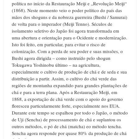
política no início da Restauração Meiji e „Revolução Meiji“
(1868). Neste momento veio o poder político do país das
mãos dos shoguns e da nobreza guerreira (Bushi / Samurai)
de volta para o imperador (Meiji Tenno). Séculos de
isolamento seletivo do Japão foi agora transformada em
uma abertura e orientação para o Ocidente e modernização.
Isto foi feito, em particular, para evitar o risco de
colonização. Com a perda de seu poder e suas missões, o
Bushi agora dirigida – como instruído pelo shogun
Tokugawa Yoshinobu último – na agricultura,
especialmente o cultivo de produção de chá e de seda e sua
distribuição a partir. Assim, o cultivo do chá verde das
regiões de montanha expandido para grandes plantações de
chá e para a terra plana. Após a Restauração Meiji, em
1868, a exportação de chá verde com o apoio do governo
floresceu particularmente forte, especialmente nos EUA.
Durante este tempo se espalhou por todo o Japão, o método
de Uji (Sencha) de processamento de chá e suplantou os
outros métodos, o pó de chá (matcha) eo método tencha.
Sencha agora responde por quase 80% da produção de chá