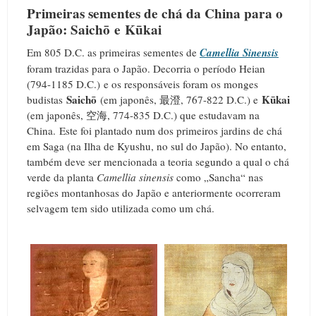
Primeiras sementes de chá da China para o
Japão:
Saich
ō
e
K
ū
kai
Em 805 D.C. as primeiras sementes de
Camellia Sinensis
foram trazidas para o Japão. Decorria o período Heian
(794-1185 D.C.) e os responsáveis foram os monges
Saich
ō
K
ū
kai
budistas
(em japonês, 最澄, 767-822 D.C.) e
(em japonês, 空海, 774-835 D.C.) que estudavam na
China
. Este foi plantado num dos primeiros jardins de chá
em Saga (na Ilha de Kyushu, no sul do Japão). No entanto,
também deve ser mencionada a teoria segundo a qual o chá
verde da planta
Camellia sinensis
como „Sancha“ nas
regiões montanhosas do Japão e anteriormente ocorreram
selvagem tem sido utilizada como um chá.