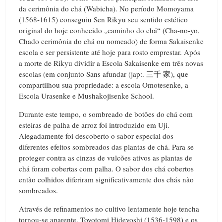
da cerimônia do chá (Wabicha). No período Momoyama
(1568-1615) conseguiu Sen Rikyu seu sentido estético
original do hoje conhecido „caminho do chá“ (Cha-no-yo,
Chado cerimônia do chá ou nomeado) de forma Sakaisenke
escola e ser persistente até hoje para rosto emprestar. Após
a morte de Rikyu dividir a Escola Sakaisenke em três novas
escolas (em conjunto Sans afundar (jap:. 三千 家), que
compartilhou sua propriedade: a escola Omotesenke, a
Escola Urasenke e Mushakojisenke School.
Durante este tempo, o sombreado de botões do chá com
esteiras de palha de arroz foi introduzido em Uji.
Alegadamente foi descoberto o sabor especial dos
diferentes efeitos sombreados das plantas de chá. Para se
proteger contra as cinzas de vulcões ativos as plantas de
chá foram cobertas com palha. O sabor dos chá cobertos
então colhidos diferiram significativamente dos chás não
sombreados.
Através de refinamentos no cultivo lentamente hoje tencha
tornou-se aparente. Toyotomi Hideyoshi (1536-1598) e os