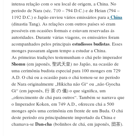
intensa relação com o seu local de origem, a China. No
período de Nara (séc. 710 – 794 D.C.) e de Heian (794 –
China
1192 D.C.) o Japão enviou vários emissários para a
(dinastia Tang). As relações com outros países só eram
possíveis em ocasiões formais e estavam reservadas ás
autoridades. Durante várias viagens, os emissários foram
estudiosos budistas
acompanhados pelos principais
. Esses
monges passaram algum tempo a estudar a China.
As primeiras tradições testemunham o chá pelo imperador
Shomu
(em japonês, 聖武天皇) no Japão, na ocasião de
uma cerimônia budista especial para 100 monges em 729
A.D. O chá ou a ocasião para o chá tornou-se no período
de Nara originalmente „Hikicha não Gi“ ou „não Gyocha
Gi“ (em japonês, 行 茶 の 儀) o que significa, um
„oferecimento de chá para outros“. Também se narrava que
o Imperador Koken, em 749 A.D., ofereceu chá a 500
monges após uma cerimônia em frente de um Buda. O chá
deste período era principalmente importado da China e
Dan-cha
chamava-se
(bolinhos de chá, em japonês, 団茶).