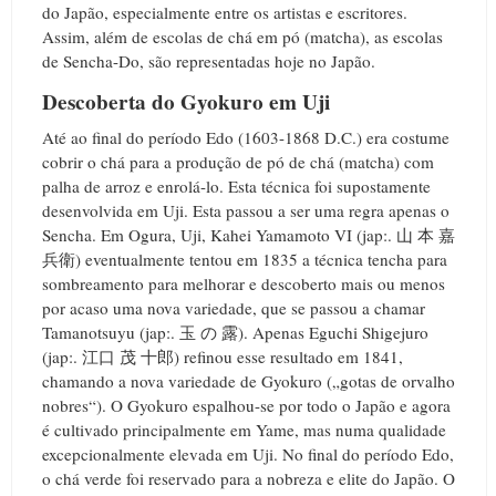
do Japão, especialmente entre os artistas e escritores.
Assim, além de escolas de chá em pó (matcha), as escolas
de Sencha-Do, são representadas hoje no Japão.
Descoberta do Gyokuro em Uji
Até ao final do período Edo (1603-1868 D.C.) era costume
cobrir o chá para a produção de pó de chá (matcha) com
palha de arroz e enrolá-lo. Esta técnica foi supostamente
desenvolvida em Uji. Esta passou a ser uma regra apenas o
Sencha. Em Ogura, Uji, Kahei Yamamoto VI (jap:. 山 本 嘉
兵衛) eventualmente tentou em 1835 a técnica tencha para
sombreamento para melhorar e descoberto mais ou menos
por acaso uma nova variedade, que se passou a chamar
Tamanotsuyu (jap:. 玉 の 露). Apenas Eguchi Shigejuro
(jap:. 江口 茂 十郎) refinou esse resultado em 1841,
chamando a nova variedade de Gyokuro („gotas de orvalho
nobres“). O Gyokuro espalhou-se por todo o Japão e agora
é cultivado principalmente em Yame, mas numa qualidade
excepcionalmente elevada em Uji. No final do período Edo,
o chá verde foi reservado para a nobreza e elite do Japão. O