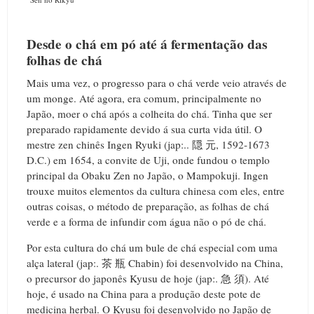
Desde o chá em pó até á fermentação das
folhas de chá
Mais uma vez, o progresso para o chá verde veio através de
um monge. Até agora, era comum, principalmente no
Japão, moer o chá após a colheita do chá. Tinha que ser
preparado rapidamente devido á sua curta vida útil. O
mestre zen chinês Ingen Ryuki (jap:.. 隠 元, 1592-1673
D.C.) em 1654, a convite de Uji, onde fundou o templo
principal da Obaku Zen no Japão, o Mampokuji. Ingen
trouxe muitos elementos da cultura chinesa com eles, entre
outras coisas, o método de preparação, as folhas de chá
verde e a forma de infundir com água não o pó de chá.
Por esta cultura do chá um bule de chá especial com uma
alça lateral (jap:. 茶 瓶 Chabin) foi desenvolvido na China,
o precursor do japonês Kyusu de hoje (jap:. 急 須). Até
hoje, é usado na China para a produção deste pote de
medicina herbal. O Kyusu foi desenvolvido no Japão de