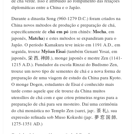
de chá verde. Isso é atribuído ao rompimento das relações
diplomáticas entre a China e o Japão.
Durante a dinastia Song (960-1279 D.C.) foram criados na
China novos métodos de produção e preparação de chá,
chá em pó
Mocha
especificamente de
(em chinês:
, em
Matcha
japonês,
) e estes métodos se expandiram para o
Japão. O período Kamakura teve início em 1191 A.D., em
Myōan Eisai
seguida, trouxe
(também Genant Yosai, em
japonês, 栄 西, 禅師.), monge japonês e mestre Zen (1141-
1215 A.D.). Fundador da escola Rinzai do Budismo Zen,
trouxe um novo tipo de sementes de chá e a nova forma de
preparação de uma viagem de estudo da China para Kyoto.
O monge Dogen, estudantes de Eisai é conhecido mais
tarde como aquele que ele trouxe da China muitos
utensílios de chá com e que criou primeiras regras para a
preparação de chá para seu mosteiro. Daí uma cerimônia
do chá monástica no Templo Zen (sarei, jap:. 茶 礼), sua
expressão refinada sob Muso Kokushi (jap:. 夢 窓 国 師,
1275-1351 AD.)