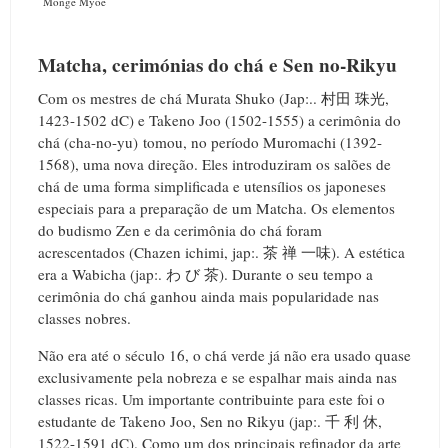
Monge Myoe
Matcha, cerimónias do chá e Sen no-Rikyu
Com os mestres de chá Murata Shuko (Jap:.. 村田 珠光,
1423-1502 dC) e Takeno Joo (1502-1555) a cerimônia do
chá (cha-no-yu) tomou, no período Muromachi (1392-
1568), uma nova direção. Eles introduziram os salões de
chá de uma forma simplificada e utensílios os japoneses
especiais para a preparação de um Matcha. Os elementos
do budismo Zen e da cerimônia do chá foram
acrescentados (Chazen ichimi, jap:. 茶 禅 一味). A estética
era a Wabicha (jap:. わ び 茶). Durante o seu tempo a
cerimônia do chá ganhou ainda mais popularidade nas
classes nobres.
Não era até o século 16, o chá verde já não era usado quase
exclusivamente pela nobreza e se espalhar mais ainda nas
classes ricas. Um importante contribuinte para este foi o
estudante de Takeno Joo, Sen no Rikyu (jap:. 千 利 休,
1522-1591 dC). Como um dos principais refinador da arte